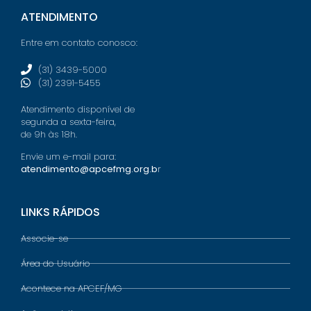
ATENDIMENTO
Entre em contato conosco:
(31) 3439-5000
(31) 2391-5455
Atendimento disponível de
segunda a sexta-feira,
de 9h às 18h.
Envie um e-mail para:
atendimento@apcefmg.org.b
r
LINKS RÁPIDOS
Associe-se
Área do Usuário
Acontece na APCEF/MG