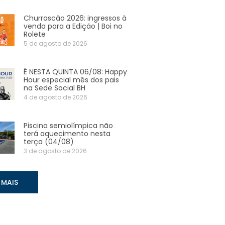
Churrascão 2026: ingressos à
venda para a Edição | Boi no
Rolete
5 de agosto de 2026
É NESTA QUINTA 06/08: Happy
Hour especial mês dos pais
na Sede Social BH
4 de agosto de 2026
Piscina semiolímpica não
terá aquecimento nesta
terça (04/08)
3 de agosto de 2026
 MAIS