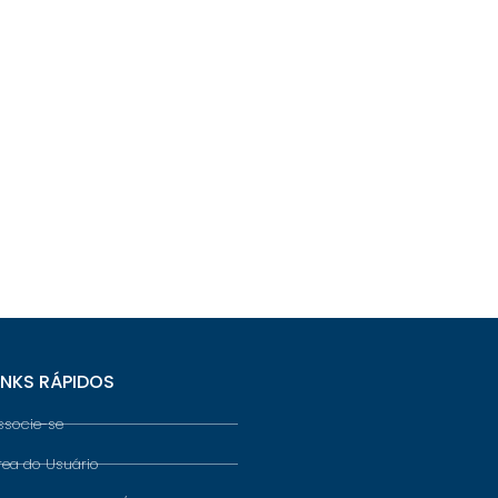
INKS RÁPIDOS
ssocie-se
rea do Usuário