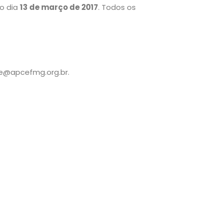
 o dia
13 de março de 2017
. Todos os
te@apcefmg.org.br.