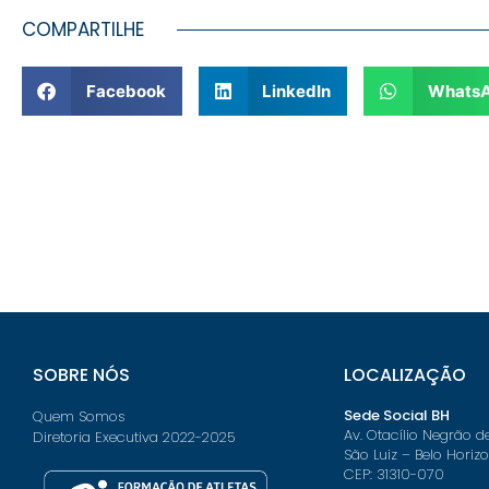
COMPARTILHE
Facebook
LinkedIn
Whats
SOBRE NÓS
LOCALIZAÇÃO
Sede Social BH
Quem Somos
Av. Otacílio Negrão d
Diretoria Executiva 2022-2025
São Luiz – Belo Horiz
CEP: 31310-070