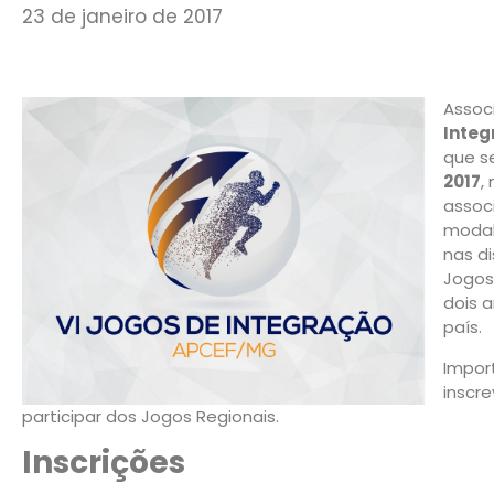
23 de janeiro de 2017
Assoc
Inte
que s
2017
,
assoc
modal
nas d
Jogos
dois 
país.
Impor
inscr
participar dos Jogos Regionais.
Inscrições