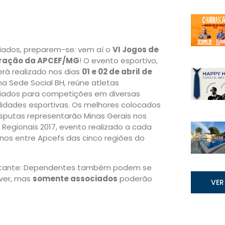
iados, preparem-se: vem aí o
VI Jogos de
gração da APCEF/MG
! O evento esportivo,
erá realizado nos dias
01 e 02 de abril de
 na Sede Social BH, reúne atletas
iados para competições em diversas
idades esportivas. Os melhores colocados
isputas representarão Minas Gerais nos
 Regionais 2017, evento realizado a cada
anos entre Apcefs das cinco regiões do
tante: Dependentes também podem se
ever, mas
somente associados
poderão
VER