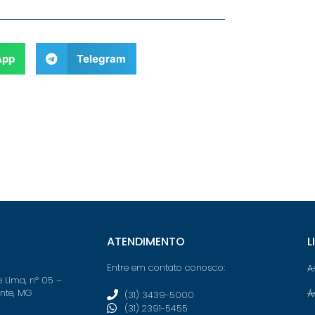
App
Telegram
ATENDIMENTO
L
Entre em contato conosco:
A
e Lima, nº 05 –
onte, MG
Á
(31) 3439-5000
(31) 2391-5455