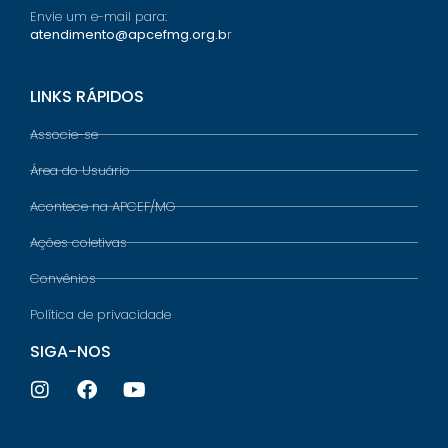
Envie um e-mail para:
atendimento@apcefmg.org.b
r
LINKS RÁPIDOS
Associe-se
Área do Usuário
Acontece na APCEF/MG
Ações coletivas
Convênios
Política de privacidade
SIGA-NOS