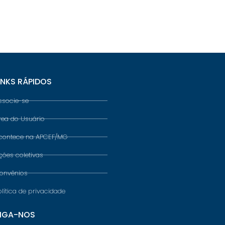
INKS RÁPIDOS
ssocie-se
rea do Usuário
contece na APCEF/MG
ções coletivas
onvênios
olítica de privacidade
IGA-NOS