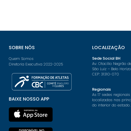
SOBRE NÓS
LOCALIZAÇÃO
Sede Social BH
Quem Somos
Av. Otacílio Negrão d
Diretoria Executiva 2022-2025
São Luiz – Belo Horiz
CEP: 31310-070
Regionais
As 17 sedes regionais
BAIXE NOSSO APP
localizadas nas prin
do interior do estado.