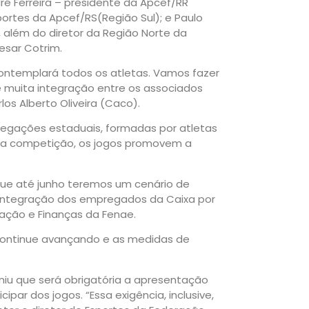
é Ferreira – presidente da Apcef/RR
portes da Apcef/RS(Região Sul); e Paulo
além do diretor da Região Norte da
Cesar Cotrim.
contemplará todos os atletas. Vamos fazer
 muita integração entre os associados
los Alberto Oliveira (Caco).
legações estaduais, formadas por atletas
uma competição, os jogos promovem a
ue até junho teremos um cenário de
 integração dos empregados da Caixa por
ração e Finanças da Fenae.
 continue avançando e as medidas de
niu que será obrigatória a apresentação
par dos jogos. “Essa exigência, inclusive,