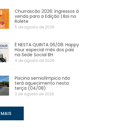
Churrascão 2026: ingressos à
venda para a Edição | Boi no
Rolete
5 de agosto de 2026
É NESTA QUINTA 06/08: Happy
Hour especial mês dos pais
na Sede Social BH
4 de agosto de 2026
Piscina semiolímpica não
terá aquecimento nesta
terça (04/08)
3 de agosto de 2026
 MAIS