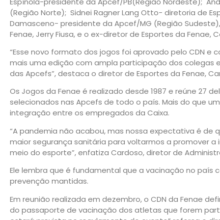
Espínola-presidente da Apcef/PB(Região Nordeste); Andr
(Região Norte); Sidnei Ragner Lang Otto- diretoria de Es
Damasceno- presidente da Apcef/MG (Região Sudeste), 
Fenae, Jerry Fiusa, e o ex-diretor de Esportes da Fenae, 
“Esse novo formato dos jogos foi aprovado pelo CDN e 
mais uma edição com ampla participação dos colegas e
das Apcefs”, destaca o diretor de Esportes da Fenae, Car
Os Jogos da Fenae é realizado desde 1987 e reúne 27 de
selecionados nas Apcefs de todo o país. Mais do que 
integração entre os empregados da Caixa.
“A pandemia não acabou, mas nossa expectativa é de q
maior segurança sanitária para voltarmos a promover a
meio do esporte”, enfatiza Cardoso, diretor de Administ
Ele lembra que é fundamental que a vacinação no país
prevenção mantidas.
Em reunião realizada em dezembro, o CDN da Fenae defi
do passaporte de vacinação dos atletas que forem partici