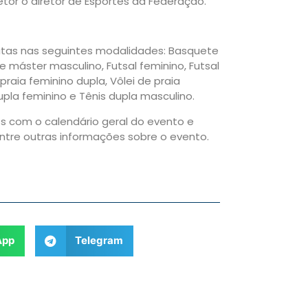
etor o diretor de Esportes da Federação.
putas nas seguintes modalidades: Basquete
te máster masculino, Futsal feminino, Futsal
 praia feminino dupla, Vôlei de praia
dupla feminino e Tênis dupla masculino.
 com o calendário geral do evento e
entre outras informações sobre o evento.
App
Telegram