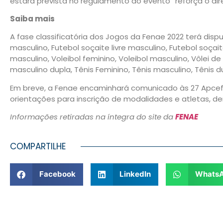
estará prevista no regulamento do evento” reforça o dir
Saiba mais
A fase classificatória dos Jogos da Fenae 2022 terá dis
masculino, Futebol soçaite livre masculino, Futebol soçai
masculino, Voleibol feminino, Voleibol masculino, Vôlei de
masculino dupla, Tênis Feminino, Tênis masculino, Tênis 
Em breve, a Fenae encaminhará comunicado às 27 Apcefs
orientações para inscrição de modalidades e atletas, d
Informações retiradas na íntegra do site da
FENAE
COMPARTILHE
Facebook
LinkedIn
Whats