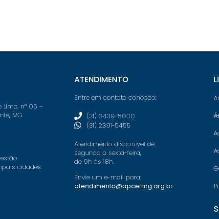
ATENDIMENTO
L
Entre em contato conosco:
A
e Lima, nº 05 –
onte, MG
Á
(31) 3439-5000
(31) 2391-5455
A
Atendimento disponível de
A
segunda a sexta-feira,
 estão
de 9h às 18h.
cipais cidades
C
Envie um e-mail para:
P
atendimento@apcefmg.org.b
r
S