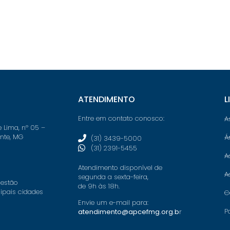
ATENDIMENTO
L
Entre em contato conosco:
A
e Lima, nº 05 –
onte, MG
Á
(31) 3439-5000
(31) 2391-5455
A
Atendimento disponível de
A
segunda a sexta-feira,
 estão
de 9h às 18h.
cipais cidades
C
Envie um e-mail para:
P
atendimento@apcefmg.org.b
r