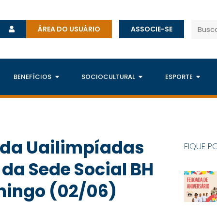
ÁREA DO USUÁRIO
ASSOCIE-SE
BENEFÍCIOS
SOCIOCULTURAL
ESPORTE
 da Uailimpíadas
FIQUE P
 da Sede Social BH
mingo (02/06)