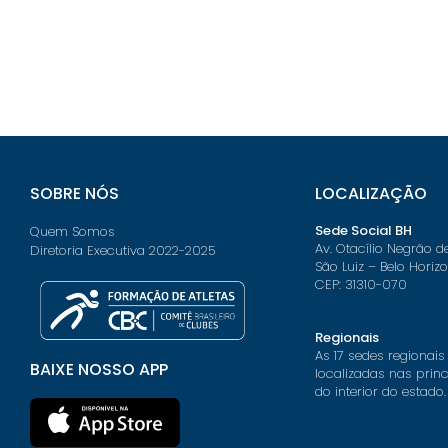
SOBRE NÓS
LOCALIZAÇÃO
Sede Social BH
Quem Somos
Av. Otacílio Negrão d
Diretoria Executiva 2022-2025
São Luiz – Belo Horiz
CEP: 31310-070
Regionais
As 17 sedes regionais
BAIXE NOSSO APP
localizadas nas prin
do interior do estado.