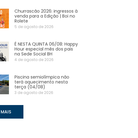
Churrascão 2026: ingressos à
venda para a Edição | Boi no
Rolete
5 de agosto de 2026
É NESTA QUINTA 06/08: Happy
Hour especial mês dos pais
na Sede Social BH
4 de agosto de 2026
Piscina semiolímpica não
terá aquecimento nesta
terça (04/08)
3 de agosto de 2026
 MAIS