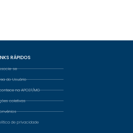
INKS RÁPIDOS
ssocie-se
rea do Usuário
contece na APCEF/MG
ções coletivas
onvênios
olítica de privacidade