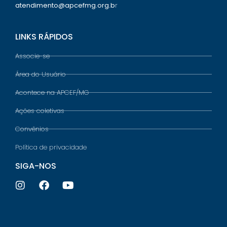
atendimento@apcefmg.org.b
r
LINKS RÁPIDOS
Associe-se
Área do Usuário
Acontece na APCEF/MG
Ações coletivas
Convênios
Política de privacidade
SIGA-NOS