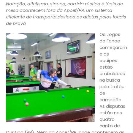
Natação, atletismo, sinuca, corrida rústica e tênis de
mesa acontecem fora da Apcef/PR. Um sistema
eficiente de transporte desloca os atletas pelos locais
de prova
Os Jogos
da Fenae
começaram
e as
equipes
estão
embaladas
na busca
pelo troféu
de
campeão.
As disputas
estão nos
quatro
canto de
Curitiba (PR). Além da Apcef/PR, onde acontecem as