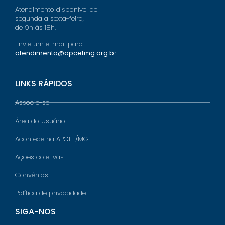
Atendimento disponível de
segunda a sexta-feira,
de 9h às 18h.
Envie um e-mail para:
atendimento@apcefmg.org.b
r
LINKS RÁPIDOS
Associe-se
Área do Usuário
Acontece na APCEF/MG
Ações coletivas
Convênios
Política de privacidade
SIGA-NOS