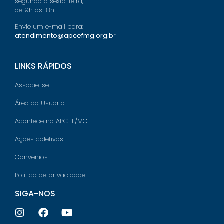
segunda a sexta-feira,
de 9h às 18h.
Envie um e-mail para:
atendimento@apcefmg.org.b
r
LINKS RÁPIDOS
Associe-se
Área do Usuário
Acontece na APCEF/MG
Ações coletivas
Convênios
Política de privacidade
SIGA-NOS