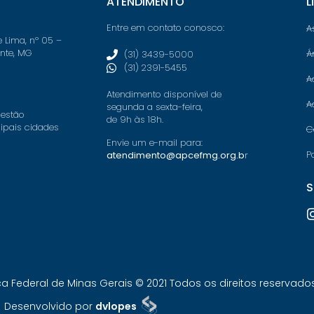
ATENDIMENTO
L
Entre em contato conosco:
A
e Lima, nº 05 –
onte, MG
Á
(31) 3439-5000
(31) 2391-5455
A
Atendimento disponível de
A
segunda a sexta-feira,
 estão
de 9h às 18h.
cipais cidades
C
Envie um e-mail para:
P
atendimento@apcefmg.org.b
r
S
Federal de Minas Gerais © 2021 Todos os direitos reservados.
Desenvolvido por
dvlopes