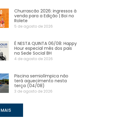
Churrascão 2026: ingressos à
venda para a Edição | Boi no
Rolete
5 de agosto de 2026
É NESTA QUINTA 06/08: Happy
Hour especial mês dos pais
na Sede Social BH
4 de agosto de 2026
Piscina semiolímpica não
terá aquecimento nesta
terça (04/08)
3 de agosto de 2026
 MAIS