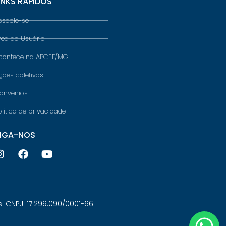
INKS RÁPIDOS
ssocie-se
rea do Usuário
contece na APCEF/MG
ções coletivas
onvênios
olítica de privacidade
IGA-NOS
 CNPJ: 17.299.090/0001-66