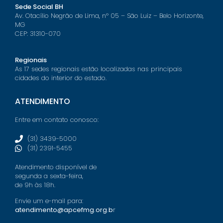
Sede Social BH
Av. Otacílio Negrão de Lima, nº 05 – São Luiz – Belo Horizonte,
MG
CEP: 31310-070
Regionais
As 17 sedes regionais estão localizadas nas principais
cidades do interior do estado.
ATENDIMENTO
Entre em contato conosco:
(31) 3439-5000
(31) 2391-5455
Atendimento disponível de
segunda a sexta-feira,
de 9h às 18h.
Envie um e-mail para:
atendimento@apcefmg.org.b
r