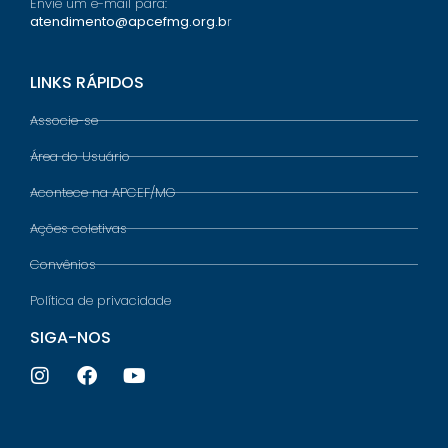
Envie um e-mail para:
atendimento@apcefmg.org.b
r
LINKS RÁPIDOS
Associe-se
Área do Usuário
Acontece na APCEF/MG
Ações coletivas
Convênios
Política de privacidade
SIGA-NOS