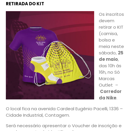
RETIRADA DO KIT
Os inscritos
devem
retirar o KIT
(camisa,
bolsa e
meia neste
sábado,
25
de maio
,
das 10h às
16h, no Só
Marcas
Outlet –
Corredor
da Nike
.
O local fica na avenida Cardeal Eugênio Pacelli, 1336 –
Cidade Industrial, Contagem.
Será necessário apresentar o Voucher de inscrição e