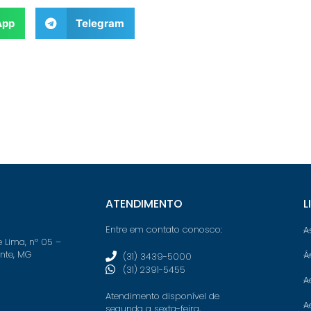
App
Telegram
ATENDIMENTO
L
Entre em contato conosco:
A
e Lima, nº 05 –
onte, MG
Á
(31) 3439-5000
(31) 2391-5455
A
Atendimento disponível de
A
segunda a sexta-feira,