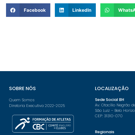
Facebook
LinkedIn
Whats
SOBRE NÓS
LOCALIZAÇÃO
Sede Social BH
Quem Somos
Av. Otacílio Negrão d
Diretoria Executiva 2022-2025
São Luiz – Belo Horiz
CEP: 31310-070
Regionais