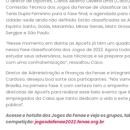
O diretor de Esportes, Carlos Alberto Oliveira Lima (Caco)
Comissão Técnica dos Jogos da Fenae de classificar as 
Tenis Dupla Feminino para a fase final, a agendada para
cidade-sede ainda não definida. Estão classificadas as A
Espírito Santo, Goiás, Maranhão, Minas Gerais, Mato Gross
Sergipe e São Paulo.
“Nesse momento em diante as Apcefs já têm um quadr
nessa fase classificatória dos Jogos de 2022. Agora tod
estudar seus adversários, suas técnicas e se preparar p
com uma confraternização”, ressaltou Caco.
Diretor de Administração e Finanças da Fenae e integra
Cardoso, desejou boa sorte aos participantes. “Nós vam
Brasília, na primeira fase. E com certeza tem o empenho 
diretorias de Apcefs para realizar esse belo evento qu
empregados da Caixa que tanto dedicam a vida a este 
pública”.
Acesse o hotsite dos Jogos da Fenae e veja os grupos, ta
competição:
jogosdafenae2022.fenae.org.br