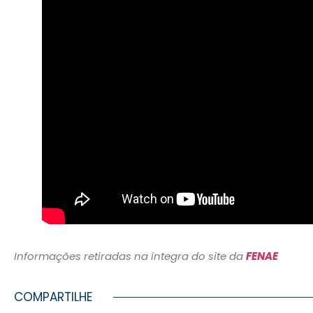
Informações retiradas na íntegra do site da
FENAE
COMPARTILHE