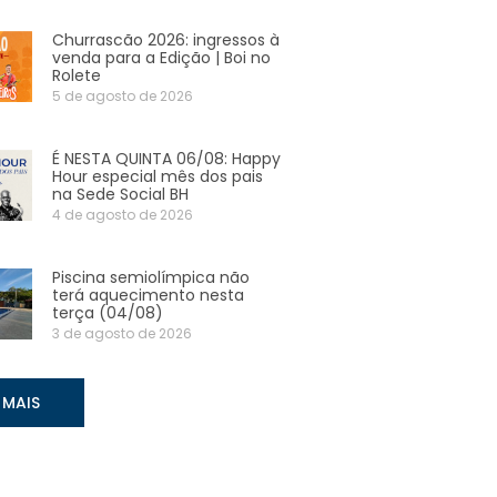
Churrascão 2026: ingressos à
venda para a Edição | Boi no
Rolete
5 de agosto de 2026
É NESTA QUINTA 06/08: Happy
Hour especial mês dos pais
na Sede Social BH
4 de agosto de 2026
Piscina semiolímpica não
terá aquecimento nesta
terça (04/08)
3 de agosto de 2026
 MAIS