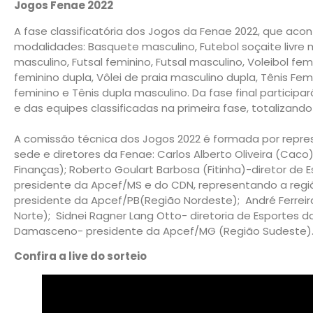
Jogos Fenae 2022
A fase classificatória dos Jogos da Fenae 2022, que acon
modalidades: Basquete masculino, Futebol soçaite livre 
masculino, Futsal feminino, Futsal masculino, Voleibol femi
feminino dupla, Vôlei de praia masculino dupla, Tênis Fem
feminino e Tênis dupla masculino. Da fase final participa
e das equipes classificadas na primeira fase, totalizan
A comissão técnica dos Jogos 2022 é formada por repres
sede e diretores da Fenae: Carlos Alberto Oliveira (Caco
Finanças); Roberto Goulart Barbosa (Fitinha)-diretor de E
presidente da Apcef/MS e do CDN, representando a regi
presidente da Apcef/PB(Região Nordeste); André Ferreir
Norte); Sidnei Ragner Lang Otto- diretoria de Esportes d
Damasceno- presidente da Apcef/MG (Região Sudeste)
Confira a live do sorteio