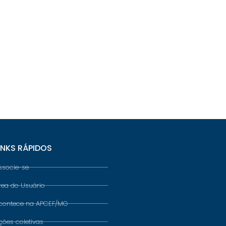
INKS RÁPIDOS
ssocie-se
rea do Usuário
contece na APCEF/MG
ções coletivas