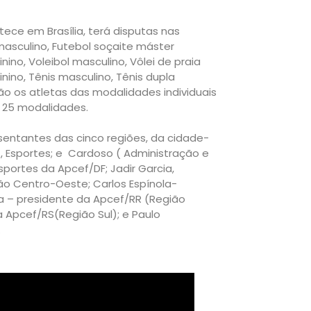
tece em Brasília, terá disputas nas
masculino, Futebol soçaite máster
nino, Voleibol masculino, Vôlei de praia
inino, Tênis masculino, Tênis dupla
rão os atletas das modalidades individuais
do 25 modalidades.
entantes das cinco regiões, da cidade-
), Esportes; e Cardoso ( Administração e
sportes da Apcef/DF; Jadir Garcia,
ão Centro-Oeste; Carlos Espínola-
a – presidente da Apcef/RR (Região
a Apcef/RS(Região Sul); e Paulo
.