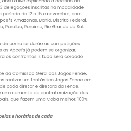
, abriu a live explicando a decisão da
13 delegações inscritas na modalidade
 o período de 12 a 15 e novembro, com
pcefs Amazonas, Bahia, Distrito Federal,
o, Paraíba, Roraima, Rio Grande do Sul,
o de como se darão as competições
as as Apcefs já podem se organizar,
ara os confrontos. E tudo será coroado
nte da Comissão Geral dos Jogos Fenae,
os realizar um fantástico Jogos Fenae em
de cada diretor e diretora da Fenae,
e é um momento de confraternização dos
país, que fazem uma Caixa melhor, 100%
belas e horários de cada