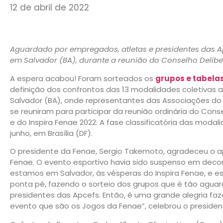
12 de abril de 2022
Aguardado por empregados, atletas e presidentes das Ap
em Salvador (BA), durante a reunião do Conselho Delibe
A espera acabou! Foram sorteados os
grupos e tabelas
definição dos confrontos das 13 modalidades coletivas a
Salvador (BA), onde representantes das Associações do 
se reuniram para participar da reunião ordinária do Cons
e do Inspira Fenae 2022. A fase classificatória das modal
junho, em Brasília (DF).
O presidente da Fenae, Sergio Takemoto, agradeceu o a
Fenae. O evento esportivo havia sido suspenso em decor
estamos em Salvador, às vésperas do Inspira Fenae, e e
ponta pé, fazendo o sorteio dos grupos que é tão agua
presidentes das Apcefs. Então, é uma grande alegria faze
evento que são os Jogos da Fenae”, celebrou o presiden