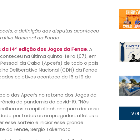
cefs, a definição das disputas aconteceu
rativo Nacional da Fenae
 da 14ª edição dos Jogos da Fenae
. A
conteceu na última quinta-feira (07), em
Pessoal da Caixa (Apcefs) de todo o país
elho Deliberativo Nacional (CDN) da Fenae
idades coletivas acontece de 16 a 19 de
poio das Apcefs no retorno dos Jogos da
rência da pandemia da covid-19. “Nós
scolhemos a capital bahiana para dar esse
VER
rdado por todos os empregados, atletas e
r esse sorteio e iniciar esse grande
te da Fenae, Sergio Takemoto.