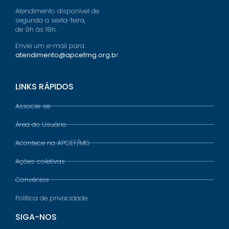
Atendimento disponível de
segunda a sexta-feira,
de 9h às 18h.
Envie um e-mail para:
atendimento@apcefmg.org.b
r
LINKS RÁPIDOS
Associe-se
Área do Usuário
Acontece na APCEF/MG
Ações coletivas
Convênios
Política de privacidade
SIGA-NOS