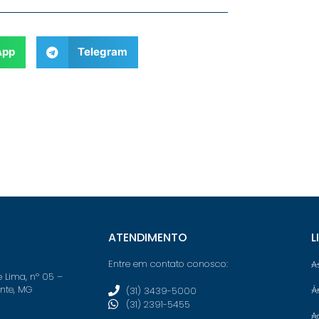
App
Telegram
ATENDIMENTO
L
Entre em contato conosco:
A
e Lima, nº 05 –
onte, MG
Á
(31) 3439-5000
(31) 2391-5455
A