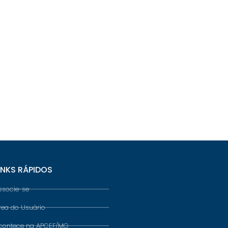
INKS RÁPIDOS
ssocie-se
rea do Usuário
contece na APCEF/MG