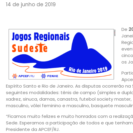
14 de junho de 2019
De
2
Jane
Regio
even
cinc
os J
Part
Apcef
Espírito Santo e Rio de Janeiro. As disputas ocorrerão 
seguintes modalidades: tênis de campo (simples e duplas
xadrez, sinuca, damas, canastra, futebol society master, f
masculino, vôlei feminino e masculino, basquete masculi
“Ficamos muito felizes e muito honrados com a realizaç
Sede. Esperamos a participação de todos e que tenhamos 
Presidente da APCEF/RJ.