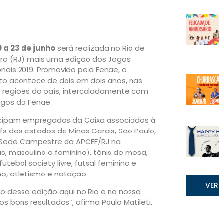
0 a 23 de junho
será realizada no Rio de
iro (RJ) mais uma edição dos Jogos
nais 2019. Promovido pela Fenae, o
to acontece de dois em dois anos, nas
o regiões do país, intercaladamente com
ogos da Fenae.
icipam empregados da Caixa associados à
s dos estados de Minas Gerais, São Paulo,
na Sede Campestre da APCEF/RJ na
, masculino e feminino), tênis de mesa,
utebol society livre, futsal feminino e
no, atletismo e natação.
VER
ão dessa edição aqui no Rio e na nossa
bons resultados”, afirma Paulo Matileti,