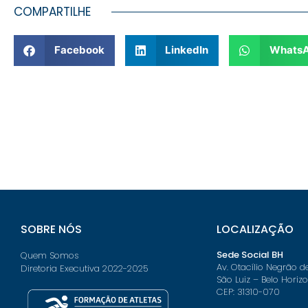
COMPARTILHE
Facebook
LinkedIn
Whats
SOBRE NÓS
LOCALIZAÇÃO
Sede Social BH
Quem Somos
Av. Otacílio Negrão d
Diretoria Executiva 2022-2025
São Luiz – Belo Horiz
CEP: 31310-070