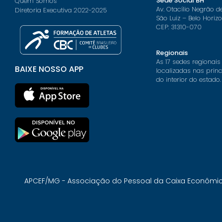
Sede Social BH
Quem Somos
Av. Otacílio Negrão d
Diretoria Executiva 2022-2025
São Luiz – Belo Horiz
CEP: 31310-070
Regionais
As 17 sedes regionais
BAIXE NOSSO APP
localizadas nas prin
do interior do estado.
APCEF/MG - Associação do Pessoal da Caixa Econômica 