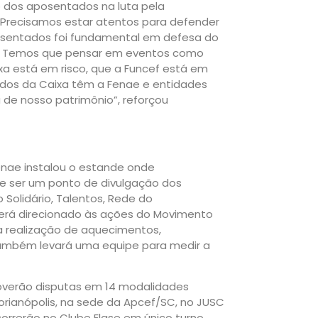
dos aposentados na luta pela
“Precisamos estar atentos para defender
posentados foi fundamental em defesa do
a. Temos que pensar em eventos como
xa está em risco, que a Funcef está em
ados da Caixa têm a Fenae e entidades
de nosso patrimônio”, reforçou
enae instalou o estande onde
 de ser um ponto de divulgação dos
Solidário, Talentos, Rede do
erá direcionado às ações do Movimento
 a realização de aquecimentos,
ambém levará uma equipe para medir a
overão disputas em 14 modalidades
Florianópolis, na sede da Apcef/SC, no JUSC
orrerão no Clube Elase em único turno.