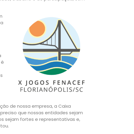
m
da
a
 é
es
ução de nossa empresa, a Caixa
 preciso que nossas entidades sejam
 sejam fortes e representativas e,
tou.