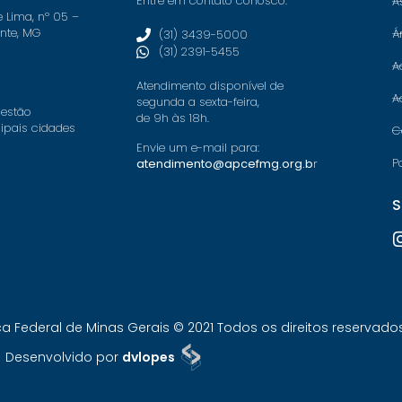
Entre em contato conosco:
A
e Lima, nº 05 –
onte, MG
Á
(31) 3439-5000
(31) 2391-5455
A
Atendimento disponível de
A
segunda a sexta-feira,
 estão
de 9h às 18h.
cipais cidades
C
Envie um e-mail para:
P
atendimento@apcefmg.org.b
r
S
Federal de Minas Gerais © 2021 Todos os direitos reservados.
Desenvolvido por
dvlopes