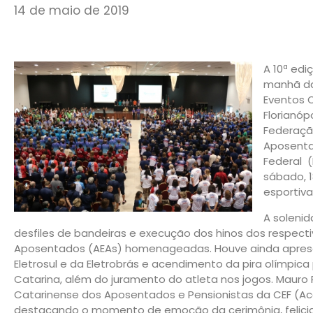
14 de maio de 2019
A 10ª edi
manhã da
Eventos O
Florianóp
Federaçã
Aposenta
Federal 
sábado, 
esportiva
A solenid
desfiles de bandeiras e execução dos hinos dos respec
Aposentados (AEAs) homenageadas. Houve ainda aprese
Eletrosul e da Eletrobrás e acendimento da pira olímpica
Catarina, além do juramento do atleta nos jogos. Mauro
Catarinense dos Aposentados e Pensionistas da CEF (Aca
destacando o momento de emoção da cerimônia, felicid