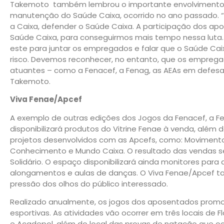
Takemoto também lembrou o importante envolvimento 
manutenção do Saúde Caixa, ocorrido no ano passado. 
a Caixa, defender o Saúde Caixa. A participação dos a
Saúde Caixa, para conseguirmos mais tempo nessa lut
este para juntar os empregados e falar que o Saúde Cai
risco. Devemos reconhecer, no entanto, que os empreg
atuantes – como a Fenacef, a Fenag, as AEAs em defesa 
Takemoto.
Viva Fenae/Apcef
A exemplo de outras edições dos Jogos da Fenacef, a F
disponibilizará produtos do Vitrine Fenae à venda, além
projetos desenvolvidos com as Apcefs, como: Movimento 
Conhecimento e Mundo Caixa. O resultado das vendas s
Solidário. O espaço disponibilizará ainda monitores para
alongamentos e aulas de danças. O Viva Fenae/Apcef t
pressão dos olhos do público interessado.
Realizado anualmente, os jogos dos aposentados prom
esportivas. As atividades vão ocorrer em três locais de 
e Acadepol, além do local das provas de natação que oc