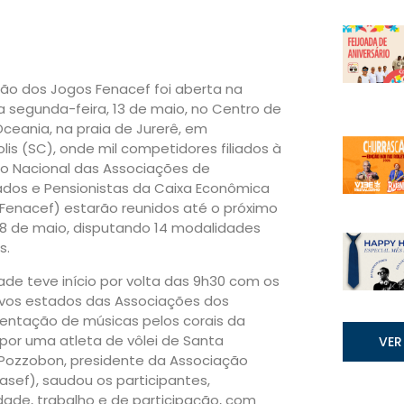
ção dos Jogos Fenacef foi aberta na
 segunda-feira, 13 de maio, no Centro de
ceania, na praia de Jurerê, em
olis (SC), onde mil competidores filiados à
o Nacional das Associações de
dos e Pensionistas da Caixa Econômica
(Fenacef) estarão reunidos até o próximo
18 de maio, disputando 14 modalidades
s.
ade teve início por volta das 9h30 com os
tivos estados das Associações dos
ntação de músicas pelos corais da
 por uma atleta de vôlei de Santa
VER
 Pozzobon, presidente da Associação
sef), saudou os participantes,
ade, trabalho e de participação, com