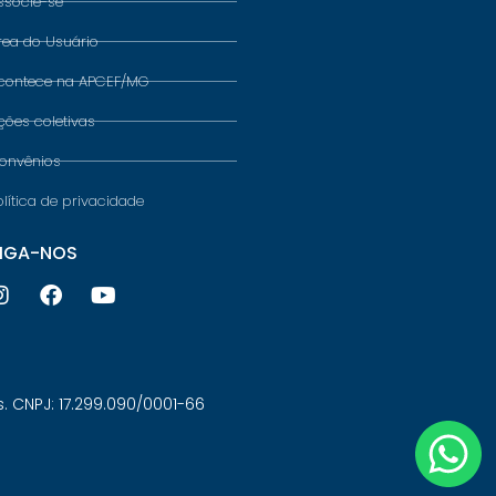
ssocie-se
rea do Usuário
contece na APCEF/MG
ções coletivas
onvênios
olítica de privacidade
IGA-NOS
 CNPJ: 17.299.090/0001-66