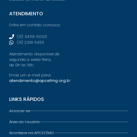
ATENDIMENTO
Entre em contato conosco:
(31) 3439-5000
(31) 2391-5455
Atendimento disponível de
segunda a sexta-feira,
de 9h às 18h.
Envie um e-mail para:
atendimento@apcefmg.org.b
r
LINKS RÁPIDOS
Associe-se
Área do Usuário
Acontece na APCEF/MG