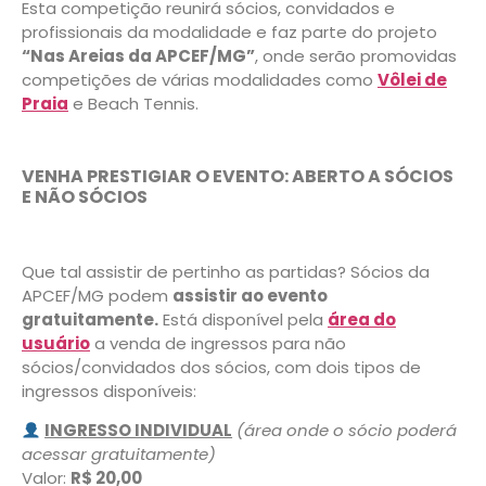
Esta competição reunirá sócios, convidados e
profissionais da modalidade e faz parte do projeto
“Nas Areias da APCEF/MG”
, onde serão promovidas
competições de várias modalidades como
Vôlei de
Praia
e Beach Tennis.
VENHA PRESTIGIAR O EVENTO: ABERTO A SÓCIOS
E NÃO SÓCIOS
Que tal assistir de pertinho as partidas? Sócios da
APCEF/MG podem
assistir ao evento
gratuitamente.
Está disponível pela
área do
usuário
a venda de ingressos para não
sócios/convidados dos sócios, com dois tipos de
ingressos disponíveis:
INGRESSO INDIVIDUAL
(área onde o sócio poderá
acessar gratuitamente)
Valor:
R$ 20,00