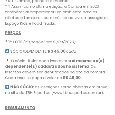
?
KIT: Camisa, pochete e mochila
? ?
Assim como última edição, a Corrida em 2020
também vai proporcionar um ambiente para os
atletas e familiares com música ao vivo, massagistas,
Espaço Kids e Food Trucks.
PREÇOS
? 1º LOTE
(disponível até 01/04/2020)
SÓCIO/DEPENDENTE:
R$ 45,00
cada
O sócio titular pode inscrever
a si mesmo e o(s)
dependente(s) cadastrados no sistema
. Os
inscritos devem ser identificados no ato da compra.
Cada inscrito paga o valor de
R$ 45,00.
NÃO SÓCIO:
as inscrições serão abertas em breve,
no site da TBH Esportes (www.tbhesportes.com.br).
REGULAMENTO