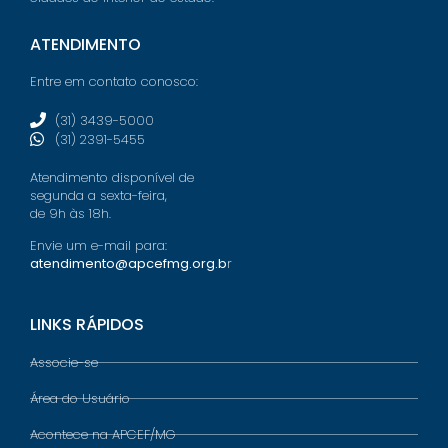
ATENDIMENTO
Entre em contato conosco:
(31) 3439-5000
(31) 2391-5455
Atendimento disponível de
segunda a sexta-feira,
de 9h às 18h.
Envie um e-mail para:
atendimento@apcefmg.org.b
r
LINKS RÁPIDOS
Associe-se
Área do Usuário
Acontece na APCEF/MG