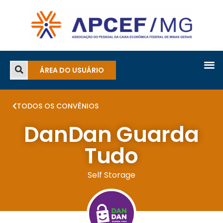
ÁREA DO USUÁRIO
TODOS OS CONVÊNIOS
DanDan Guarda
Tudo
Self Storage