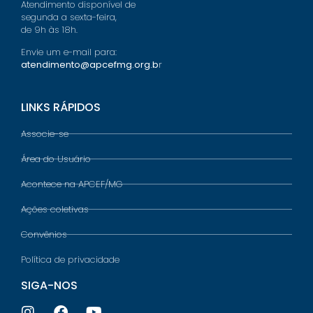
Atendimento disponível de
segunda a sexta-feira,
de 9h às 18h.
Envie um e-mail para:
atendimento@apcefmg.org.b
r
LINKS RÁPIDOS
Associe-se
Área do Usuário
Acontece na APCEF/MG
Ações coletivas
Convênios
Política de privacidade
SIGA-NOS