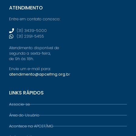
ATENDIMENTO
Entre em contato conosco:
(31) 3439-5000
(31) 2391-5455
Atendimento disponível de
segunda a sexta-feira,
de 9h às 18h.
Envie um e-mail para:
atendimento@apcefmg.org.b
r
LINKS RÁPIDOS
Associe-se
Área do Usuário
Acontece na APCEF/MG