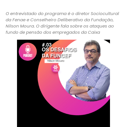
O entrevistado do programa é o diretor Sociocultural
da Fenae e Conselheiro Deliberativo da Fundação,
Nilson Moura. O dirigente fala sobre os ataques ao
fundo de pensão dos empregados da Caixa