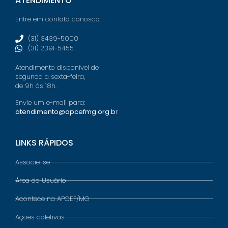
ATENDIMENTO
Entre em contato conosco:
(31) 3439-5000
(31) 2391-5455
Atendimento disponível de
segunda a sexta-feira,
de 9h às 18h.
Envie um e-mail para:
atendimento@apcefmg.org.b
r
LINKS RÁPIDOS
Associe-se
Área do Usuário
Acontece na APCEF/MG
Ações coletivas