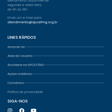
Atendimento disponível de
segunda a sexta-feira,
de 9h às 18h.
Envie um e-mail para:
atendimento@apcefmg.org.b
r
LINKS RÁPIDOS
Associe-se
Área do Usuário
Acontece na APCEF/MG
Ações coletivas
Convênios
Política de privacidade
SIGA-NOS