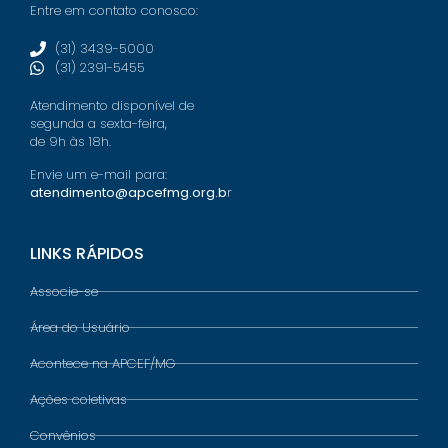
Entre em contato conosco:
(31) 3439-5000
(31) 2391-5455
Atendimento disponível de
segunda a sexta-feira,
de 9h às 18h.
Envie um e-mail para:
atendimento@apcefmg.org.b
r
LINKS RÁPIDOS
Associe-se
Área do Usuário
Acontece na APCEF/MG
Ações coletivas
Convênios