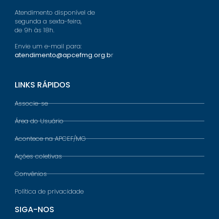
Atendimento disponível de
segunda a sexta-feira,
de 9h às 18h.
Envie um e-mail para:
atendimento@apcefmg.org.b
r
LINKS RÁPIDOS
Associe-se
Área do Usuário
Acontece na APCEF/MG
Ações coletivas
Convênios
Política de privacidade
SIGA-NOS