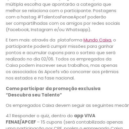
múltipla escolha que apontarão a categoria que
melhor se relaciona com o participante. Postagens
com a hastag #TalentosFenaeApcef poderão
ser compartilhadas com os amigos por redes sociais
(Facebook, Instagram e/ou Whatsapp).
E tem mais: através da plataforma
Mundo Caixa
, o
participante poderá cumprir missões para ganhar
pontos e acumular cupons para o sorteio que será
realizado no dia 02/06. Todos os empregados da
Caixa podem inscrever seus trabalhos, mas apenas
os associados às Apcefs vão concorrer aos prêmios
nos estados e na fase nacional.
Como participar
da promoção exclusiva
“Descubra seu Talento”
Os empregados Caixa devem seguir as seguintes mecâni
4.1 Responder o quiz, dentro do
app VIVA
FENAE/APCEF
– 15 cupons (será contabilizado apenas
uma participação por CPF, porém o empregado Caixa