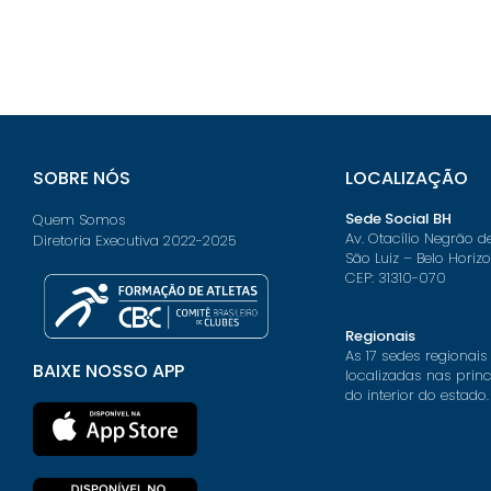
SOBRE NÓS
LOCALIZAÇÃO
Sede Social BH
Quem Somos
Av. Otacílio Negrão d
Diretoria Executiva 2022-2025
São Luiz – Belo Horiz
CEP: 31310-070
Regionais
As 17 sedes regionais
BAIXE NOSSO APP
localizadas nas prin
do interior do estado.