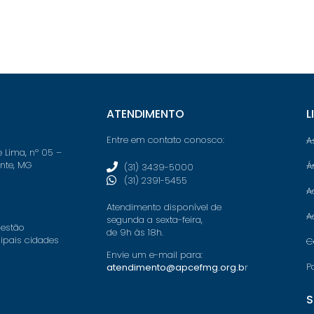
ATENDIMENTO
L
Entre em contato conosco:
A
e Lima, nº 05 –
onte, MG
Á
(31) 3439-5000
(31) 2391-5455
A
Atendimento disponível de
A
segunda a sexta-feira,
 estão
de 9h às 18h.
cipais cidades
C
Envie um e-mail para:
P
atendimento@apcefmg.org.b
r
S