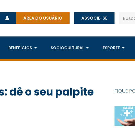
ÁREA DO USUÁRIO
ASSOCIE-SE
BENEFÍCIOS
SOCIOCULTURAL
ESPORTE
: dê o seu palpite
FIQUE P