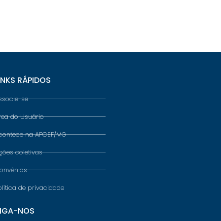
INKS RÁPIDOS
ssocie-se
rea do Usuário
contece na APCEF/MG
ções coletivas
onvênios
olítica de privacidade
IGA-NOS