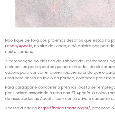
Não fique de fora dos próximos desafios que estão na p
Fenae/Apcefs
, no site da Fenae, e dê palpite nas part
nesta semana.
A competição do clássico de sábado da Libertadores ag
o placar, os participantes ganham moedas da plataform
cupons para concorrer a prêmios. Lembrando que o partic
uma hora antes do início da partida, conforme previsto
Para participar e concorrer a prêmios, basta ser empre
pensionista associado a uma das 27 Apcefs. O Bolão t
de associados às Apcefs, com conta ativa e cadastro at
Acesse a página
https://bolao.fenae.org.br/
, preencha o