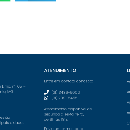
ATENDIMENTO
L
Entre em contato conosco:
A
e Lima, nº 05 –
onte, MG
Á
(31) 3439-5000
(31) 2391-5455
A
Atendimento disponível de
A
segunda a sexta-feira,
 estão
de 9h às 18h.
cipais cidades
C
Envie um e-mail para: