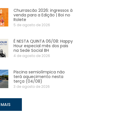
Churrascão 2026: ingressos à
venda para a Edição | Boi no
Rolete
5 de agosto de 2026
É NESTA QUINTA 06/08: Happy
Hour especial mês dos pais
na Sede Social BH
4 de agosto de 2026
Piscina semiolímpica não
terá aquecimento nesta
terça (04/08)
3 de agosto de 2026
 MAIS