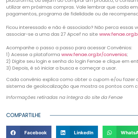
plataforma, ou sejam ao comprar um produto, o consumi
utilizar em próximas compras. Vale lembrar que cada emp
pagamentos, programa de fidelidade ou de recompensa
Ficou interessado e não é associado? Não perca essas
associar-se a uma das 27 Apcef no site
www.fenae.org.b
Acompanhe o passo a passo para acessar Convênios:
1) Acesse a plataforma
www.fenae.org.br/convenios
;
2) Digite seu login e senha do login Fenae e clique em ent
3) Depois, é só iniciar a busca e começar a usar.
Cada convênio explica como obter o cupom e/ou fazer
sistema de geolocalização que mostra os pontos com c
Informações retiradas na íntegra do site da Fenae
COMPARTILHE
Facebook
LinkedIn
Whats