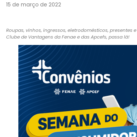
15 de março de 2022
Roupas, vinhos, ingressos, eletrodomésticos, presentes
Clube de Vantagens da Fenae e das Apcefs, passa lá!