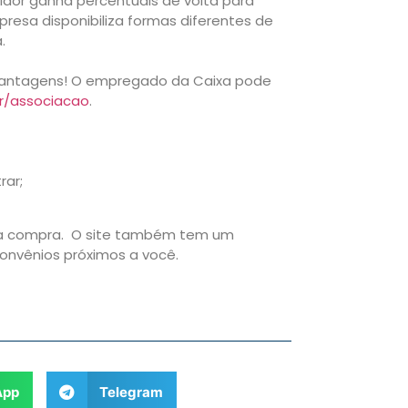
dor ganha percentuais de volta para
resa disponibiliza formas diferentes de
.
 vantagens! O empregado da Caixa pode
r/associacao
.
rar;
 a compra. O site também tem um
onvênios próximos a você.
App
Telegram