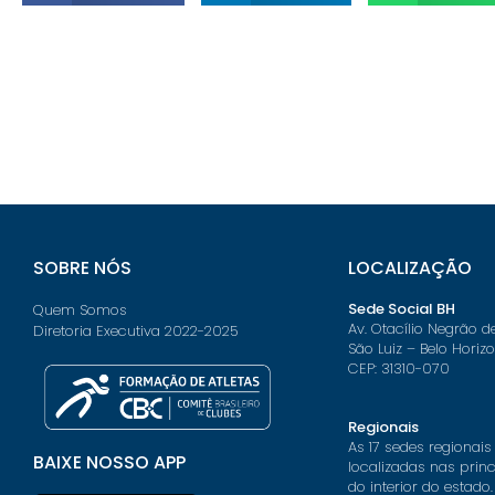
SOBRE NÓS
LOCALIZAÇÃO
Sede Social BH
Quem Somos
Av. Otacílio Negrão d
Diretoria Executiva 2022-2025
São Luiz – Belo Horiz
CEP: 31310-070
Regionais
As 17 sedes regionais
BAIXE NOSSO APP
localizadas nas prin
do interior do estado.