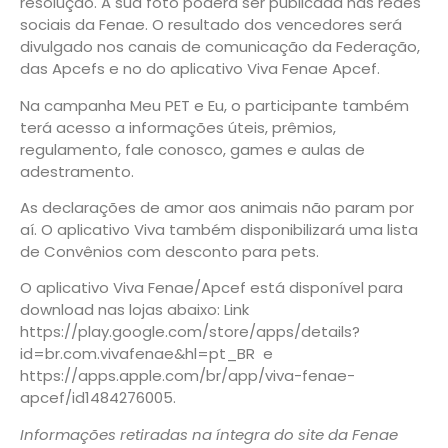
resolução. A sua foto poderá ser publicada nas redes
sociais da Fenae. O resultado dos vencedores será
divulgado nos canais de comunicação da Federação,
das Apcefs e no do aplicativo Viva Fenae Apcef.
Na campanha Meu PET e Eu, o participante também
terá acesso a informações úteis, prêmios,
regulamento, fale conosco, games e aulas de
adestramento.
As declarações de amor aos animais não param por
aí. O aplicativo Viva também disponibilizará uma lista
de Convênios com desconto para pets.
O aplicativo Viva Fenae/Apcef está disponível para
download nas lojas abaixo: Link
https://play.google.com/store/apps/details?
id=br.com.vivafenae&hl=pt_BR e
https://apps.apple.com/br/app/viva-fenae-
apcef/id1484276005.
Informações retiradas na íntegra do site da Fenae