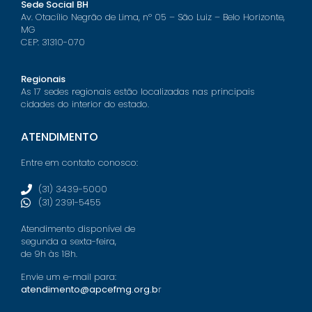
Sede Social BH
Av. Otacílio Negrão de Lima, nº 05 – São Luiz – Belo Horizonte,
MG
CEP: 31310-070
Regionais
As 17 sedes regionais estão localizadas nas principais
cidades do interior do estado.
ATENDIMENTO
Entre em contato conosco:
(31) 3439-5000
(31) 2391-5455
Atendimento disponível de
segunda a sexta-feira,
de 9h às 18h.
Envie um e-mail para:
atendimento@apcefmg.org.b
r