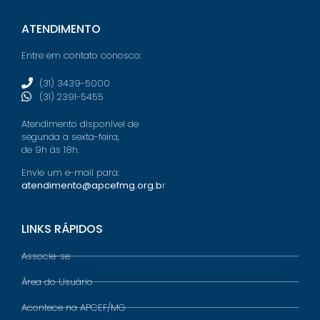
ATENDIMENTO
Entre em contato conosco:
(31) 3439-5000
(31) 2391-5455
Atendimento disponível de
segunda a sexta-feira,
de 9h às 18h.
Envie um e-mail para:
atendimento@apcefmg.org.b
r
LINKS RÁPIDOS
Associe-se
Área do Usuário
Acontece na APCEF/MG