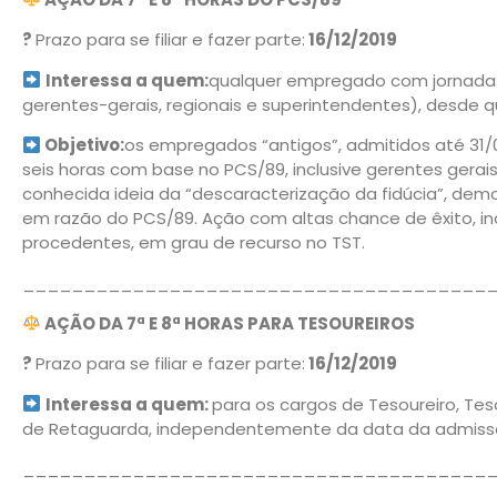
?
Prazo para se filiar e fazer parte:
16/12/2019
Interessa a quem:
qualquer empregado com jornada d
gerentes-gerais, regionais e superintendentes), desde 
Objetivo:
os empregados “antigos”, admitidos até 31/0
seis horas com base no PCS/89, inclusive gerentes gerais
conhecida ideia da “descaracterização da fidúcia”, demo
em razão do PCS/89. Ação com altas chance de êxito, inc
procedentes, em grau de recurso no TST.
______________________________________
AÇÃO DA 7ª E 8ª HORAS PARA TESOUREIROS
?
Prazo para se filiar e fazer parte:
16/12/2019
Interessa a quem:
para os cargos de Tesoureiro, Te
de Retaguarda, independentemente da data da admiss
______________________________________