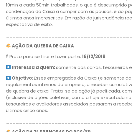
10min a cada 50min trabalhados, o que é descumprido pe
condenação da Caixa a cumprir com as pausas, e ao paga
últimos anos imprescritos. Em razão da jurisprudência re
expectativa de êxito.
______________________________________
AÇÃO DA QUEBRA DE CAIXA
?
Prazo para se filiar e fazer parte:
16/12/2019
Interessa a quem:
somente aos caixas, tesoureiros e
Objetivo:
Esses empregados da Caixa (e somente da C
regulamentos internos da empresa, a receber cumulativ
de quebra de caixa. Trata-se de ação já pacificada, co
(inclusive de ações coletivas, como a hoje executada no 
tesoureiros e avaliadores associados passaram a receber
últimos cinco anos.
______________________________________
AÇÃO DA 7ª E 8ª HORAS DO PCS/89