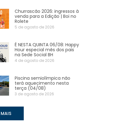
Churrascão 2026: ingressos à
venda para a Edição | Boi no
Rolete
5 de agosto de 2026
É NESTA QUINTA 06/08: Happy
Hour especial mês dos pais
na Sede Social BH
4 de agosto de 2026
Piscina semiolímpica não
terá aquecimento nesta
terça (04/08)
3 de agosto de 2026
 MAIS