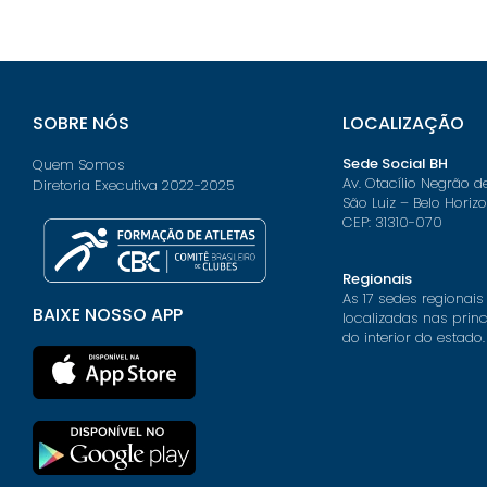
SOBRE NÓS
LOCALIZAÇÃO
Sede Social BH
Quem Somos
Av. Otacílio Negrão d
Diretoria Executiva 2022-2025
São Luiz – Belo Horiz
CEP: 31310-070
Regionais
As 17 sedes regionais
BAIXE NOSSO APP
localizadas nas prin
do interior do estado.