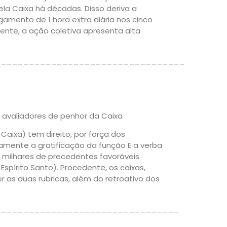
la Caixa há décadas. Disso deriva a
mento de 1 hora extra diária nos cinco
cente, a ação coletiva apresenta alta
__________________________________
 avaliadores de penhor da Caixa
aixa) tem direito, por força dos
amente a gratificação da função E a verba
m milhares de precedentes favoráveis
Espírito Santo). Procedente, os caixas,
 as duas rubricas, além do retroativo dos
_________________________________