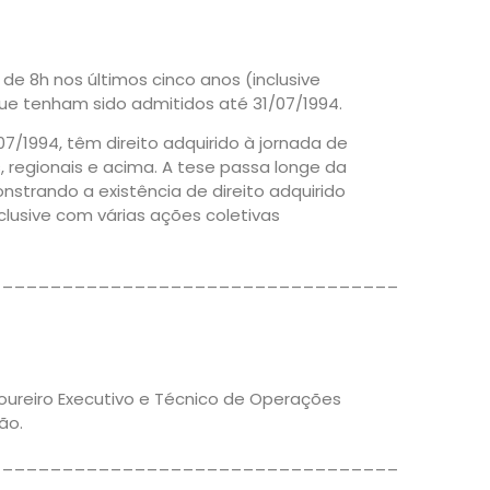
e 8h nos últimos cinco anos (inclusive
que tenham sido admitidos até 31/07/1994.
7/1994, têm direito adquirido à jornada de
, regionais e acima. A tese passa longe da
nstrando a existência de direito adquirido
lusive com várias ações coletivas
__________________________________
soureiro Executivo e Técnico de Operações
ão.
__________________________________