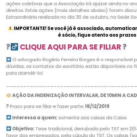
ações coletivas que a Associação irá ajuizar ainda no a
direitos. Estas ações (mais detalhes abaixo) foram disc
Extraordinária realizada no dia 30 de outubro, na Sede Soc
IMPORTANTE! Se você já é associado, automaticam
é sócio, fique atento aos prazos
?‍
CLIQUE AQUI PARA SE FILIAR
?
O advogado Rogério Ferreira Borges é o responsável
dúvidas, os contatos do escritório estão disponíveis no f
para atendê-lo!
______________________________________
AÇÃO DA INDENIZAÇÃO INTERVALAR, DE 10MIN A CAD
?
Prazo para se filiar e fazer parte:
16/12/2019
Interessa a quem:
somente aos caixas da Caixa.
Objetivo:
Tese tradicional, derrubada pelo TST em 20
favor dos empregados, pela cúpula do TST. Os caixas (s