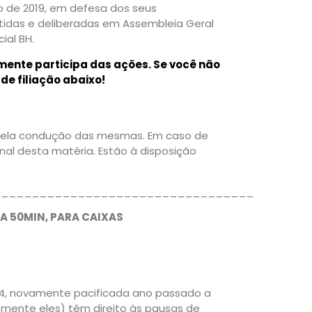
no de 2019, em defesa dos seus
utidas e deliberadas em Assembleia Geral
ial BH.
ente participa das ações. Se você não
 de filiação abaixo!
 pela condução das mesmas. Em caso de
inal desta matéria. Estão à disposição
__________________________________
A 50MIN, PARA CAIXAS
14, novamente pacificada ano passado a
omente eles) têm direito às pausas de