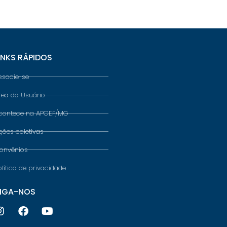
INKS RÁPIDOS
ssocie-se
rea do Usuário
contece na APCEF/MG
ções coletivas
onvênios
olítica de privacidade
IGA-NOS