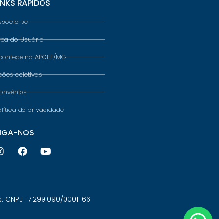
INKS RÁPIDOS
ssocie-se
rea do Usuário
contece na APCEF/MG
ções coletivas
onvênios
olítica de privacidade
IGA-NOS
 CNPJ: 17.299.090/0001-66