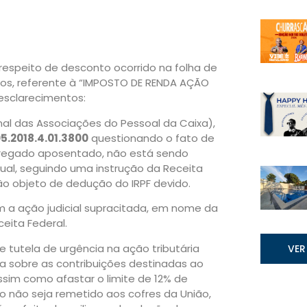
espeito de desconto ocorrido na folha de
, referente à “IMPOSTO DE RENDA AÇÃO
esclarecimentos:
al das Associações do Pessoal da Caixa),
5.2018.4.01.3800
questionando o fato de
regado aposentado, não está sendo
ual, seguindo uma instrução da Receita
ão objeto de dedução do IRPF devido.
m a ação judicial supracitada, em nome da
eita Federal.
 tutela de urgência na ação tributária
VER
 sobre as contribuições destinadas ao
im como afastar o limite de 12% de
do não seja remetido aos cofres da União,