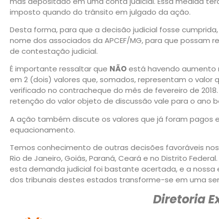
mas depositado em uma conta judicial. Essa medida terá 
imposto quando do trânsito em julgado da ação.
Desta forma, para que a decisão judicial fosse cumprida
nome dos associados da APCEF/MG, para que possam rec
de contestação judicial.
É importante ressaltar que
NÃO
está havendo aumento no
em 2 (dois) valores que, somados, representam o valor 
verificado no contracheque do mês de fevereiro de 2018
retenção do valor objeto de discussão vale para o ano b
A ação também discute os valores que já foram pagos em
equacionamento.
Temos conhecimento de outras decisões favoráveis nos 
Rio de Janeiro, Goiás, Paraná, Ceará e no Distrito Federal
esta demanda judicial foi bastante acertada, e a noss
dos tribunais destes estados transforme-se em uma sent
Diretoria Ex