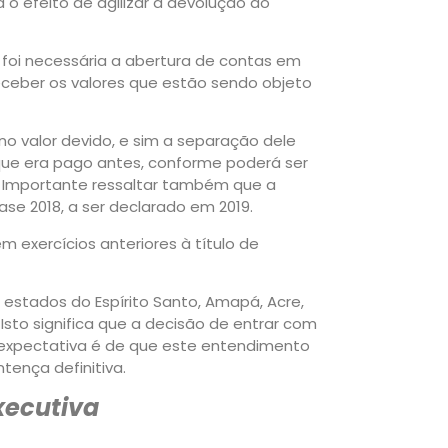
o efeito de agilizar a devolução do
, foi necessária a abertura de contas em
eber os valores que estão sendo objeto
 valor devido, e sim a separação dele
que era pago antes, conforme poderá ser
. Importante ressaltar também que a
ase 2018, a ser declarado em 2019.
 exercícios anteriores à título de
estados do Espírito Santo, Amapá, Acre,
. Isto significa que a decisão de entrar com
a expectativa é de que este entendimento
ença definitiva.
ecutiva