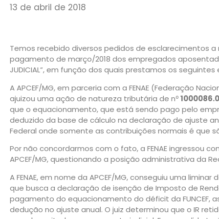
13 de abril de 2018
Temos recebido diversos pedidos de esclarecimentos a r
pagamento de março/2018 dos empregados aposentados
JUDICIAL”, em função dos quais prestamos os seguintes 
A APCEF/MG, em parceria com a FENAE (Federação Nacion
ajuizou uma ação de natureza tributária de nº
1000086.0
que o equacionamento, que está sendo pago pelo emp
deduzido da base de cálculo na declaração de ajuste an
Federal onde somente as contribuições normais é que s
Por não concordarmos com o fato, a FENAE ingressou co
APCEF/MG, questionando a posição administrativa da Rec
A FENAE, em nome da APCEF/MG, conseguiu uma liminar de
que busca a declaração de isenção de Imposto de Renda
pagamento do equacionamento do déficit da FUNCEF, ass
dedução no ajuste anual. O juiz determinou que o IR reti