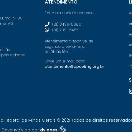
ATENDIMENTO
L
Entre em contato conosco:
A
e Lima, nº 05 –
onte, MG
Á
(31) 3439-5000
(31) 2391-5455
A
Atendimento disponível de
A
segunda a sexta-feira,
 estão
de 9h às 18h.
cipais cidades
C
Envie um e-mail para:
P
atendimento@apcefmg.org.b
r
S
Federal de Minas Gerais © 2021 Todos os direitos reservados.
Desenvolvido por
dvlopes