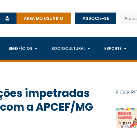
ÁREA DO USUÁRIO
ASSOCIE-SE
BENEFÍCIOS
SOCIOCULTURAL
ESPORTE
ações impetradas
FIQUE P
a com a APCEF/MG