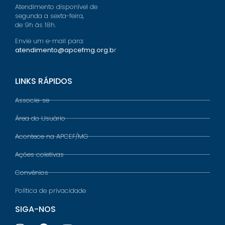
Atendimento disponível de
segunda a sexta-feira,
de 9h às 18h.
Envie um e-mail para:
atendimento@apcefmg.org.b
r
LINKS RÁPIDOS
Associe-se
Área do Usuário
Acontece na APCEF/MG
Ações coletivas
Convênios
Política de privacidade
SIGA-NOS