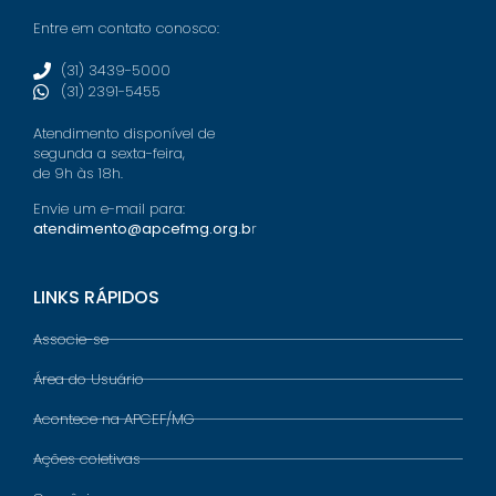
Entre em contato conosco:
(31) 3439-5000
(31) 2391-5455
Atendimento disponível de
segunda a sexta-feira,
de 9h às 18h.
Envie um e-mail para:
atendimento@apcefmg.org.b
r
LINKS RÁPIDOS
Associe-se
Área do Usuário
Acontece na APCEF/MG
Ações coletivas