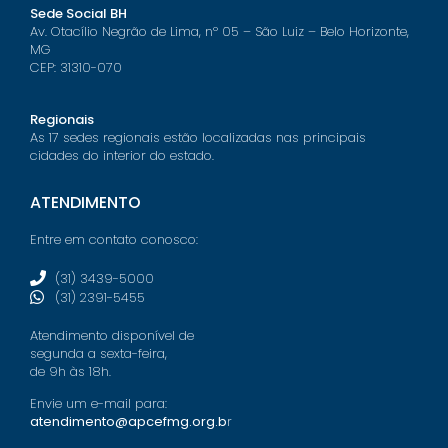
Sede Social BH
Av. Otacílio Negrão de Lima, nº 05 – São Luiz – Belo Horizonte,
MG
CEP: 31310-070
Regionais
As 17 sedes regionais estão localizadas nas principais
cidades do interior do estado.
ATENDIMENTO
Entre em contato conosco:
(31) 3439-5000
(31) 2391-5455
Atendimento disponível de
segunda a sexta-feira,
de 9h às 18h.
Envie um e-mail para:
atendimento@apcefmg.org.b
r