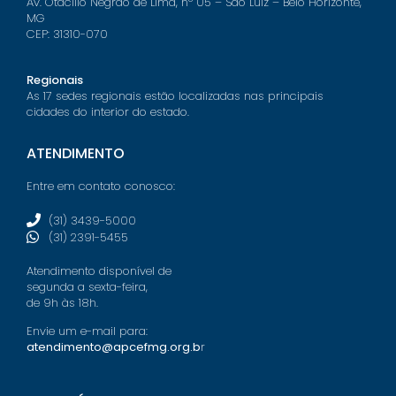
Av. Otacílio Negrão de Lima, nº 05 – São Luiz – Belo Horizonte,
MG
CEP: 31310-070
Regionais
As 17 sedes regionais estão localizadas nas principais
cidades do interior do estado.
ATENDIMENTO
Entre em contato conosco:
(31) 3439-5000
(31) 2391-5455
Atendimento disponível de
segunda a sexta-feira,
de 9h às 18h.
Envie um e-mail para:
atendimento@apcefmg.org.b
r