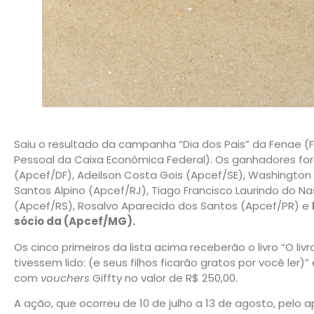
Saiu o resultado da campanha “Dia dos Pais” da Fenae 
Pessoal da Caixa Econômica Federal). Os ganhadores fo
(Apcef/DF), Adeilson Costa Gois (Apcef/SE), Washington
Santos Alpino (Apcef/RJ), Tiago Francisco Laurindo do N
(Apcef/RS), Rosalvo Aparecido dos Santos (Apcef/PR) e
sócio da (Apcef/MG).
Os cinco primeiros da lista acima receberão o livro “O li
tivessem lido: (e seus filhos ficarão gratos por você ler)
com
vouchers
Giffty no valor de R$ 250,00.
A ação, que ocorreu de 10 de julho a 13 de agosto, pelo a