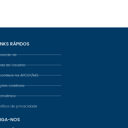
INKS RÁPIDOS
ssocie-se
rea do Usuário
contece na APCEF/MG
ções coletivas
onvênios
olítica de privacidade
IGA-NOS