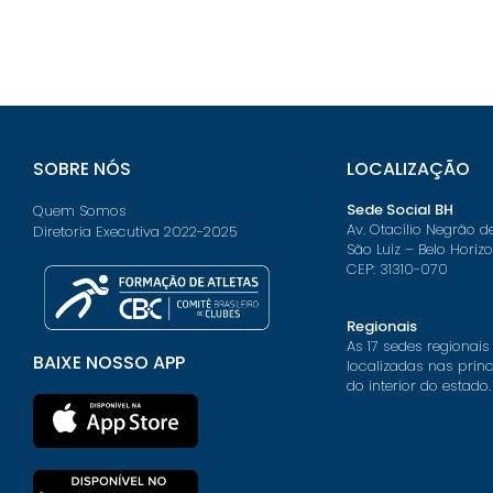
SOBRE NÓS
LOCALIZAÇÃO
Sede Social BH
Quem Somos
Av. Otacílio Negrão d
Diretoria Executiva 2022-2025
São Luiz – Belo Horiz
CEP: 31310-070
Regionais
As 17 sedes regionais
BAIXE NOSSO APP
localizadas nas prin
do interior do estado.