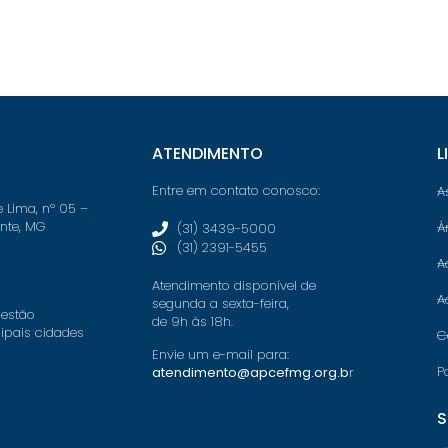
ATENDIMENTO
L
Entre em contato conosco:
A
e Lima, nº 05 –
onte, MG
Á
(31) 3439-5000
(31) 2391-5455
A
Atendimento disponível de
A
segunda a sexta-feira,
 estão
de 9h às 18h.
cipais cidades
C
Envie um e-mail para:
P
atendimento@apcefmg.org.b
r
S