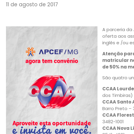
11 de agosto de 2017
A parceria d
oferta aos as
inglês e /ou e
Atenção par
matricular n
de 50% na me
São quatro un
CCAA Lourde
dos Timbiras)
CCAA Santo 
Barro Preto –
CCAA Florest
3482-1001
CCAA Nova L