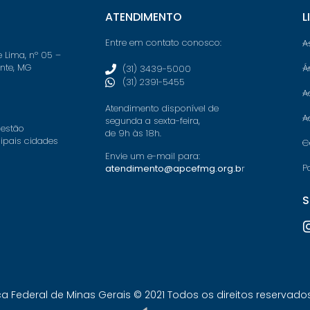
ATENDIMENTO
L
Entre em contato conosco:
A
e Lima, nº 05 –
onte, MG
Á
(31) 3439-5000
(31) 2391-5455
A
Atendimento disponível de
A
segunda a sexta-feira,
 estão
de 9h às 18h.
cipais cidades
C
Envie um e-mail para:
P
atendimento@apcefmg.org.b
r
S
Federal de Minas Gerais © 2021 Todos os direitos reservados.