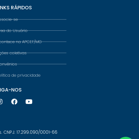
INKS RÁPIDOS
ssocie-se
rea do Usuário
contece na APCEF/MG
ções coletivas
onvênios
olítica de privacidade
IGA-NOS
 CNPJ: 17.299.090/0001-66