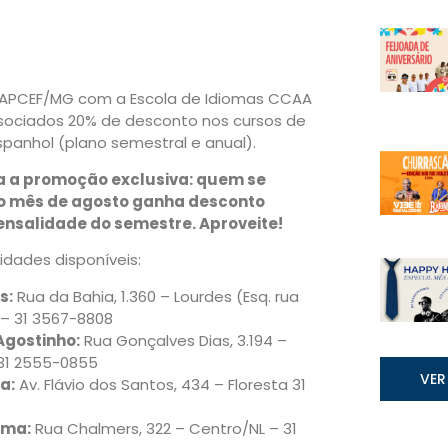
a APCEF/MG com a Escola de Idiomas CCAA
sociados 20% de desconto nos cursos de
spanhol (plano semestral e anual).
a a promoção exclusiva: quem se
o mês de agosto ganha desconto
nsalidade do semestre. Aproveite!
idades disponíveis:
s:
Rua da Bahia, 1.360 – Lourdes (Esq. rua
 – 31 3567-8808
Agostinho:
Rua Gonçalves Dias, 3.194 –
 31 2555-0855
VER
a:
Av. Flávio dos Santos, 434 – Floresta 31
ima:
Rua Chalmers, 322 – Centro/NL – 31