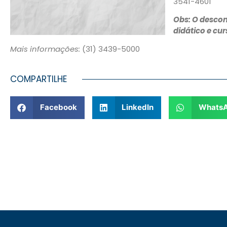
3541-4601
Obs: O descon
didático e cur
Mais informações:
(31) 3439-5000
COMPARTILHE
Facebook
LinkedIn
Whats