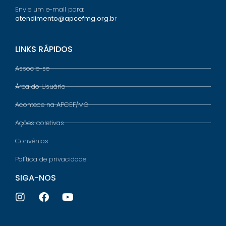
Envie um e-mail para:
atendimento@apcefmg.org.b
r
LINKS RÁPIDOS
Associe-se
Área do Usuário
Acontece na APCEF/MG
Ações coletivas
Convênios
Política de privacidade
SIGA-NOS