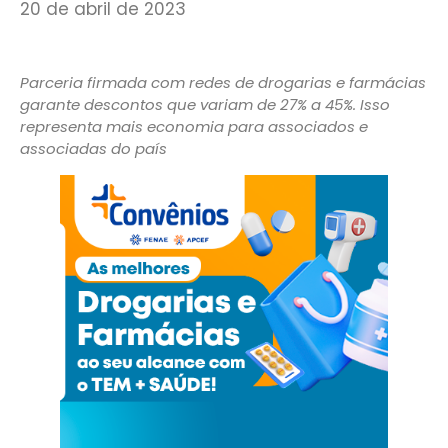
20 de abril de 2023
Parceria firmada com redes de drogarias e farmácias
garante descontos que variam de 27% a 45%. Isso
representa mais economia para associados e
associadas do país