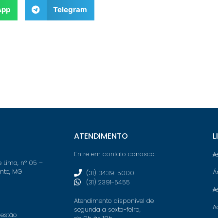
App
Telegram
ATENDIMENTO
L
Entre em contato conosco:
A
e Lima, nº 05 –
onte, MG
Á
(31) 3439-5000
(31) 2391-5455
A
Atendimento disponível de
A
segunda a sexta-feira,
 estão