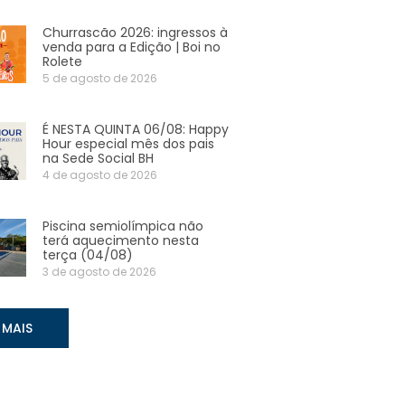
Churrascão 2026: ingressos à
venda para a Edição | Boi no
Rolete
5 de agosto de 2026
É NESTA QUINTA 06/08: Happy
Hour especial mês dos pais
na Sede Social BH
4 de agosto de 2026
Piscina semiolímpica não
terá aquecimento nesta
terça (04/08)
3 de agosto de 2026
 MAIS