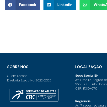
Facebook
LinkedIn
Whats
SOBRE NÓS
LOCALIZAÇÃO
Sede Social BH
Quem Somos
Av. Otacílio Negrão d
Diretoria Executiva 2022-2025
São Luiz – Belo Horiz
CEP: 31310-070
Regionais
As 17 sedes regionais