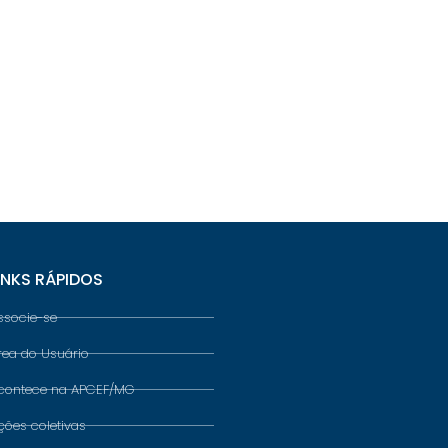
INKS RÁPIDOS
ssocie-se
rea do Usuário
contece na APCEF/MG
ções coletivas