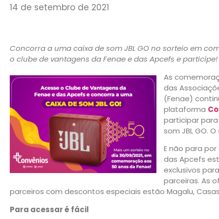
14 de setembro de 2021
Concorra a uma caixa de som JBL GO no sorteio em co
o clube de vantagens da Fenae e das Apcefs e participe!
As comemoraçõ
das Associaçõ
(Fenae) contin
plataforma
Co
participar par
som JBL GO. O 
E não para por
das Apcefs est
exclusivos par
parceiras. As o
parceiros com descontos especiais estão Magalu, Casas Ba
Para acessar é fácil