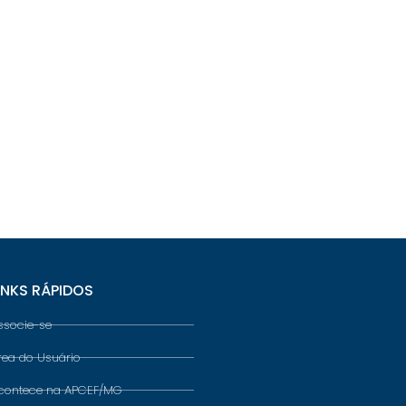
INKS RÁPIDOS
ssocie-se
rea do Usuário
contece na APCEF/MG