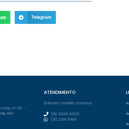
App
Telegram
ATENDIMENTO
L
Entre em contato conosco:
A
e Lima, nº 05 –
onte, MG
Á
(31) 3439-5000
(31) 2391-5455
A