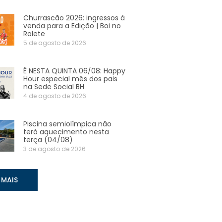
Churrascão 2026: ingressos à
venda para a Edição | Boi no
Rolete
5 de agosto de 2026
É NESTA QUINTA 06/08: Happy
Hour especial mês dos pais
na Sede Social BH
4 de agosto de 2026
Piscina semiolímpica não
terá aquecimento nesta
terça (04/08)
3 de agosto de 2026
 MAIS