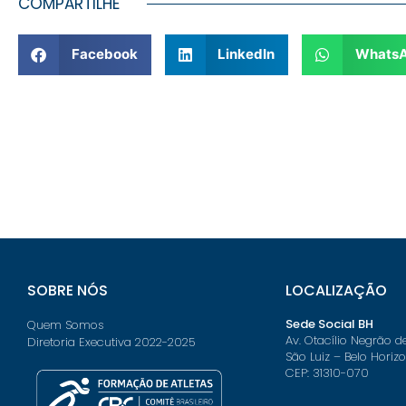
COMPARTILHE
Facebook
LinkedIn
Whats
SOBRE NÓS
LOCALIZAÇÃO
Sede Social BH
Quem Somos
Av. Otacílio Negrão d
Diretoria Executiva 2022-2025
São Luiz – Belo Horiz
CEP: 31310-070