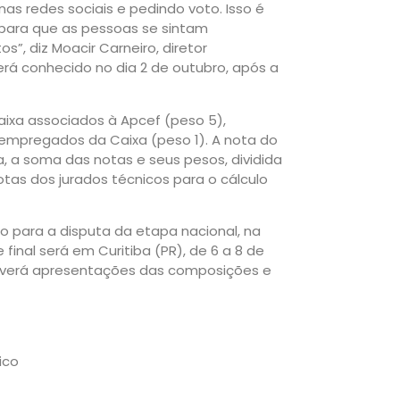
as redes sociais e pedindo voto. Isso é
, para que as pessoas se sintam
”, diz Moacir Carneiro, diretor
erá conhecido no dia 2 de outubro, após a
ixa associados à Apcef (peso 5),
empregados da Caixa (peso 1). A nota do
a, a soma das notas e seus pesos, dividida
tas dos jurados técnicos para o cálculo
o para a disputa da etapa nacional, na
final será em Curitiba (PR), de 6 a 8 de
averá apresentações das composições e
ico