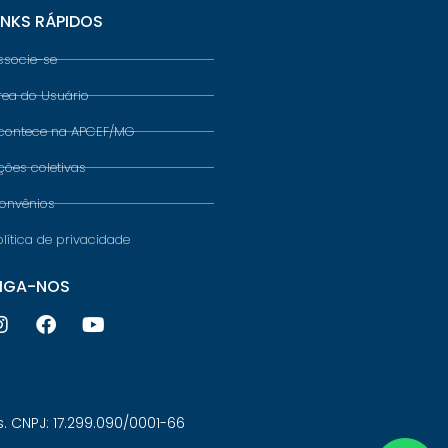
INKS RÁPIDOS
ssocie-se
rea do Usuário
contece na APCEF/MG
ções coletivas
onvênios
olítica de privacidade
IGA-NOS
 CNPJ: 17.299.090/0001-66