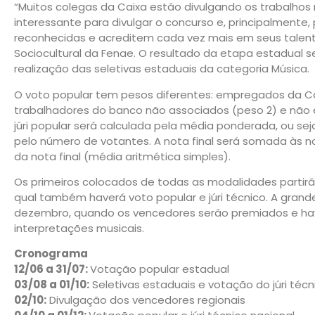
“Muitos colegas da Caixa estão divulgando os trabalhos n
interessante para divulgar o concurso e, principalmente
reconhecidas e acreditem cada vez mais em seus talentos
Sociocultural da Fenae. O resultado da etapa estadual s
realização das seletivas estaduais da categoria Música.
O voto popular tem pesos diferentes: empregados da Ca
trabalhadores do banco não associados (peso 2) e não 
júri popular será calculada pela média ponderada, ou sej
pelo número de votantes. A nota final será somada às no
da nota final (média aritmética simples).
Os primeiros colocados de todas as modalidades partirã
qual também haverá voto popular e júri técnico. A grande 
dezembro, quando os vencedores serão premiados e h
interpretações musicais.
Cronograma
12/06 a 31/07:
Votação popular estadual
03/08 a 01/10:
Seletivas estaduais e votação do júri técn
02/10:
Divulgação dos vencedores regionais