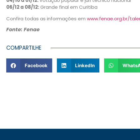
04/10 a 01/12:
Votação popular e júri técnico nacional
06/12 a 08/12:
Grande final em Curitiba
Confira todas as informações em
www.fenae.org.br/tale
Fonte: Fenae
COMPARTILHE
Facebook
LinkedIn
Whats