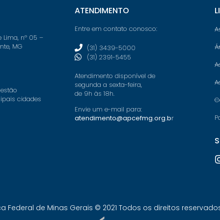
ATENDIMENTO
L
Entre em contato conosco:
A
e Lima, nº 05 –
onte, MG
Á
(31) 3439-5000
(31) 2391-5455
A
Atendimento disponível de
A
segunda a sexta-feira,
 estão
de 9h às 18h.
cipais cidades
C
Envie um e-mail para:
P
atendimento@apcefmg.org.b
r
S
Federal de Minas Gerais © 2021 Todos os direitos reservados.