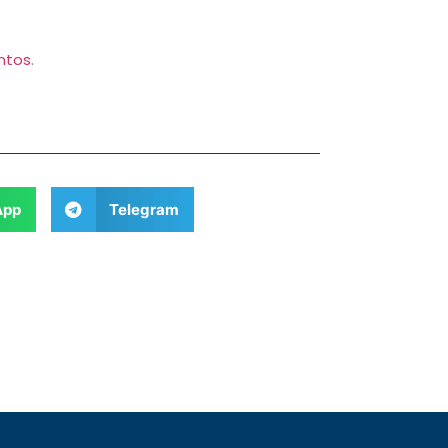
ntos
.
App
Telegram