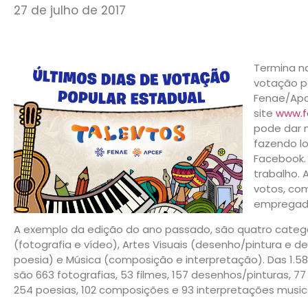
27 de julho de 2017
Termina na
votação p
Fenae/Apc
site
www.f
pode dar n
fazendo l
Facebook. 
trabalho.
votos, com
empregado
A exemplo da edição do ano passado, são quatro categor
(fotografia e vídeo), Artes Visuais (desenho/pintura e de
poesia) e Música (composição e interpretação). Das 1.58
são 663 fotografias, 53 filmes, 157 desenhos/pinturas, 77
254 poesias, 102 composições e 93 interpretações musica