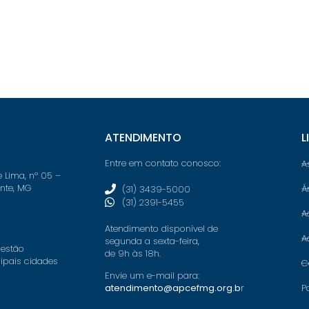
ATENDIMENTO
L
Entre em contato conosco:
A
e Lima, nº 05 –
onte, MG
Á
(31) 3439-5000
(31) 2391-5455
A
Atendimento disponível de
A
segunda a sexta-feira,
 estão
de 9h às 18h.
cipais cidades
C
Envie um e-mail para:
P
atendimento@apcefmg.org.b
r