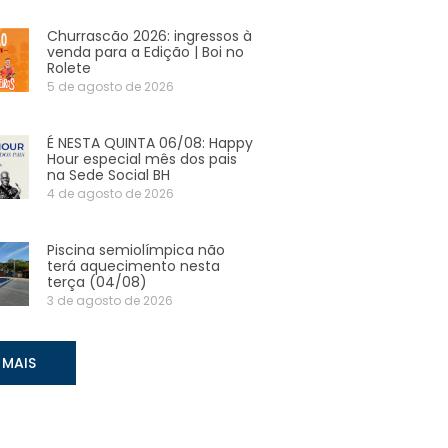
Churrascão 2026: ingressos à
venda para a Edição | Boi no
Rolete
5 de agosto de 2026
É NESTA QUINTA 06/08: Happy
Hour especial mês dos pais
na Sede Social BH
4 de agosto de 2026
Piscina semiolímpica não
terá aquecimento nesta
terça (04/08)
3 de agosto de 2026
 MAIS