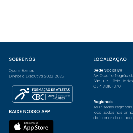
SOBRE NÓS
LOCALIZAÇÃO
Sede Social BH
Quem Somos
Av. Otacílio Negrão d
Diretoria Executiva 2022-2025
São Luiz – Belo Horiz
CEP: 31310-070
Regionais
As 17 sedes regionais
BAIXE NOSSO APP
localizadas nas prin
do interior do estado.