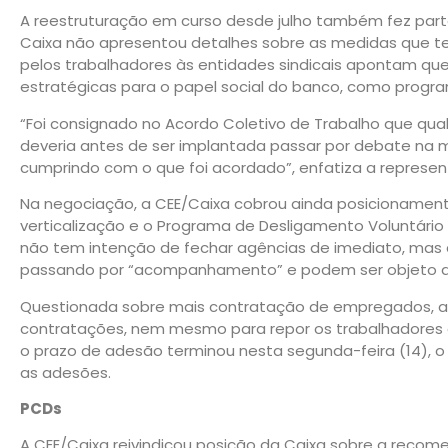
A reestruturação em curso desde julho também fez part
Caixa não apresentou detalhes sobre as medidas que 
pelos trabalhadores às entidades sindicais apontam qu
estratégicas para o papel social do banco, como progra
“Foi consignado no Acordo Coletivo de Trabalho que qua
deveria antes de ser implantada passar por debate na 
cumprindo com o que foi acordado”, enfatiza a represe
Na negociação, a CEE/Caixa cobrou ainda posicionamen
verticalização e o Programa de Desligamento Voluntário 
não tem intenção de fechar agências de imediato, mas 
passando por “acompanhamento” e podem ser objeto d
Questionada sobre mais contratação de empregados, a 
contratações, nem mesmo para repor os trabalhadores
o prazo de adesão terminou nesta segunda-feira (14), 
as adesões.
PCDs
A CEE/Caixa reivindicou posição da Caixa sobre a recom