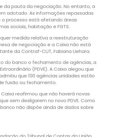
e da pauta da negociação. No entanto, a
tem adotado. As informações repassadas
e o processo está afetando áreas
mas sociais, habitação e FGTS.
lquer medida relativa a reestruturação
mesa de negociação e a Caixa não está
ntante da Contraf-CUT, Fabiana Uehara.
to do banco o fechamento de agências, a
Extraordinário (PDVE). A Caixa alegou que
admitiu que 100 agências unidades estão
e fusão ou fechamento.
Caixa reafirmou que não haverá novas
 que sem desligarem no novo PDVE. Como
o banco não dispõe ainda de dados sobre
endação do Tribunal de Contas da União