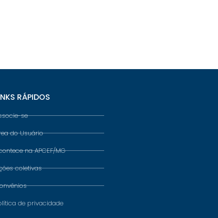
INKS RÁPIDOS
ssocie-se
rea do Usuário
contece na APCEF/MG
ções coletivas
onvênios
olítica de privacidade