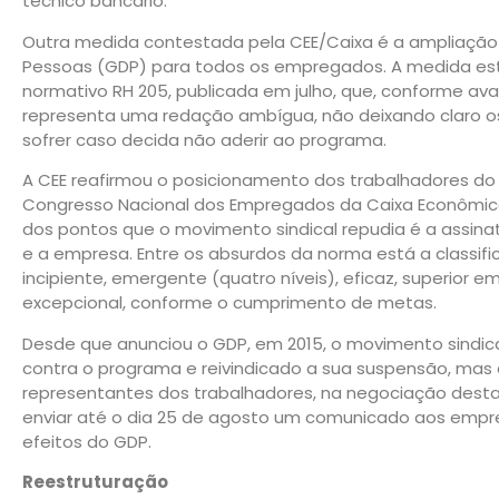
técnico bancário.
Outra medida contestada pela CEE/Caixa é a ampliaç
Pessoas (GDP) para todos os empregados. A medida est
normativo RH 205, publicada em julho, que, conforme a
representa uma redação ambígua, não deixando claro o
sofrer caso decida não aderir ao programa.
A CEE reafirmou o posicionamento dos trabalhadores do 
Congresso Nacional dos Empregados da Caixa Econômica
dos pontos que o movimento sindical repudia é a assinat
e a empresa. Entre os absurdos da norma está a clas
incipiente, emergente (quatro níveis), eficaz, superior em
excepcional, conforme o cumprimento de metas.
Desde que anunciou o GDP, em 2015, o movimento sindica
contra o programa e reivindicado a sua suspensão, mas 
representantes dos trabalhadores, na negociação dest
enviar até o dia 25 de agosto um comunicado aos emp
efeitos do GDP.
Reestruturação