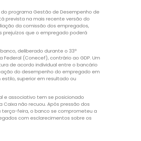
ão do programa Gestão de Desempenho de
á prevista na mais recente versão do
valiação da comissão dos empregados,
s prejuízos que o empregado poderá
banco, deliberado durante o 33º
 Federal (Conecef), contrário ao GDP. Um
ura de acordo individual entre o bancário
sificação do desempenho do empregado em
 estilo, superior em resultado ou
l e associativo tem se posicionado
a Caixa não recuou. Após pressão dos
a terça-feira, o banco se comprometeu a
regados com esclarecimentos sobre os