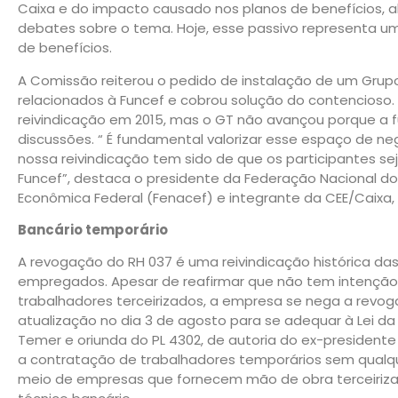
Caixa e do impacto causado nos planos de benefícios, a
debates sobre o tema. Hoje, esse passivo representa um
de benefícios.
A Comissão reiterou o pedido de instalação de um Grupo
relacionados à Funcef e cobrou solução do contencioso
reivindicação em 2015, mas o GT não avançou porque a f
discussões. “ É fundamental valorizar esse espaço de n
nossa reivindicação tem sido de que os participantes se
Funcef”, destaca o presidente da Federação Nacional d
Econômica Federal (Fenacef) e integrante da CEE/Caixa, 
Bancário temporário
A revogação do RH 037 é uma reivindicação histórica da
empregados. Apesar de reafirmar que não tem intenção d
trabalhadores terceirizados, a empresa se nega a revog
atualização no dia 3 de agosto para se adequar à Lei da
Temer e oriunda do PL 4302, de autoria do ex-president
a contratação de trabalhadores temporários sem qualqu
meio de empresas que fornecem mão de obra terceirizad