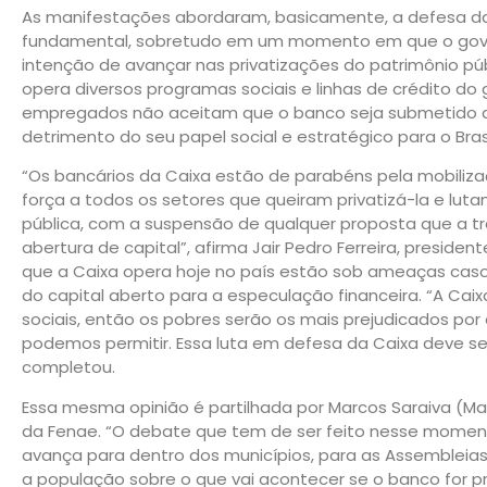
As manifestações abordaram, basicamente, a defesa da 
fundamental, sobretudo em um momento em que o gove
intenção de avançar nas privatizações do patrimônio pú
opera diversos programas sociais e linhas de crédito do
empregados não aceitam que o banco seja submetido 
detrimento do seu papel social e estratégico para o Brasi
“Os bancários da Caixa estão de parabéns pela mobiliz
força a todos os setores que queiram privatizá-la e l
pública, com a suspensão de qualquer proposta que a 
abertura de capital”, afirma Jair Pedro Ferreira, presiden
que a Caixa opera hoje no país estão sob ameaças caso
do capital aberto para a especulação financeira. “A Caix
sociais, então os pobres serão os mais prejudicados por 
podemos permitir. Essa luta em defesa da Caixa deve ser
completou.
Essa mesma opinião é partilhada por Marcos Saraiva (M
da Fenae. “O debate que tem de ser feito nesse momento
avança para dentro dos municípios, para as Assembleias L
a população sobre o que vai acontecer se o banco for pri