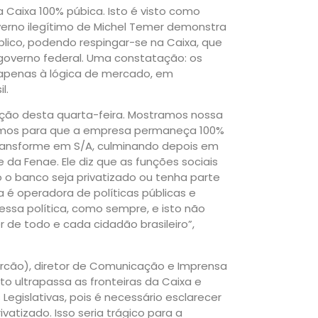
Caixa 100% púbica. Isto é visto como
rno ilegítimo de Michel Temer demonstra
blico, podendo respingar-se na Caixa, que
 governo federal. Uma constatação: os
apenas à lógica de mercado, em
l.
ação desta quarta-feira. Mostramos nossa
utamos para que a empresa permaneça 100%
transforme em S/A, culminando depois em
te da Fenae. Ele diz que as funções sociais
 o banco seja privatizado ou tenha parte
a é operadora de políticas públicas e
essa política, como sempre, e isto não
 de todo e cada cidadão brasileiro”,
arcão), diretor de Comunicação e Imprensa
 ultrapassa as fronteiras da Caixa e
egislativas, pois é necessário esclarecer
vatizado. Isso seria trágico para a