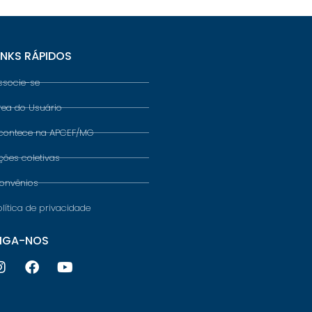
INKS RÁPIDOS
ssocie-se
rea do Usuário
contece na APCEF/MG
ções coletivas
onvênios
olítica de privacidade
IGA-NOS