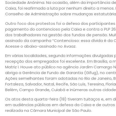
Sociedade Anônima. Na ocasião, além da importância de 
Caixa, foi reafirmada a luta por nenhum direito a menos.
Conselho de Administração sobre mudanças estatutári
Outro foco dos protestos foi a defesa dos participante
pagamento do contencioso pela Caixa e contra o PLP 26
dos trabalhadores na gestão dos fundos de pensão. Mui
assinado da campanha “Contencioso: essa dívida é da Ca
Acesse o abaixo-assinado no Avaaz.
Em várias localidades, segundo informações divulgadas po
recepção dos empregados foi excelente. Em Brasília, a 
Matriz I. Houve ato público na agência Jardim Camargo N
abriga a Gerência de Fundo de Garantia (Gifug), no centr
Ações semelhantes foram adotadas no Rio de Janeiro, Belo
Fortaleza, Salvador, Natal, Recife, São Luís, Teresina, Flor
Belém, Campo Grande, Cuiabá e inúmeras outras cidades 
Os atos desta quarta-feira (18) tiveram tuitaços e, em d
em audiências públicas em defesa da Caixa e de outros 
realizada na Câmara Municipal de São Paulo.