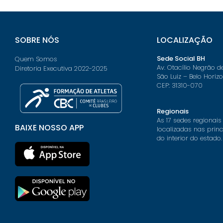
SOBRE NÓS
LOCALIZAÇÃO
Sede Social BH
Quem Somos
Av. Otacílio Negrão d
Diretoria Executiva 2022-2025
São Luiz – Belo Horiz
CEP: 31310-070
Regionais
As 17 sedes regionais
BAIXE NOSSO APP
localizadas nas prin
do interior do estado.