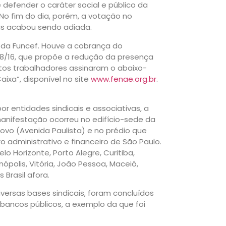
defender o caráter social e público da
 No fim do dia, porém, a votação no
as acabou sendo adiada.
s da Funcef. Houve a cobrança do
8/16, que propõe a redução da presença
tos trabalhadores assinaram o abaixo-
ixa”, disponível no site
www.fenae.org.br
.
r entidades sindicais e associativas, a
manifestação ocorreu no edifício-sede da
ovo (Avenida Paulista) e no prédio que
o administrativo e financeiro de São Paulo.
 Horizonte, Porto Alegre, Curitiba,
ianópolis, Vitória, João Pessoa, Maceió,
Brasil afora.
iversas bases sindicais, foram concluídos
bancos públicos, a exemplo da que foi