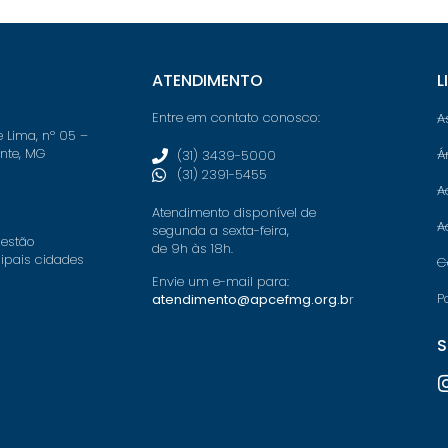
ATENDIMENTO
L
Entre em contato conosco:
A
e Lima, nº 05 –
onte, MG
Á
(31) 3439-5000
(31) 2391-5455
A
Atendimento disponível de
A
segunda a sexta-feira,
 estão
de 9h às 18h.
cipais cidades
C
Envie um e-mail para:
P
atendimento@apcefmg.org.b
r
S