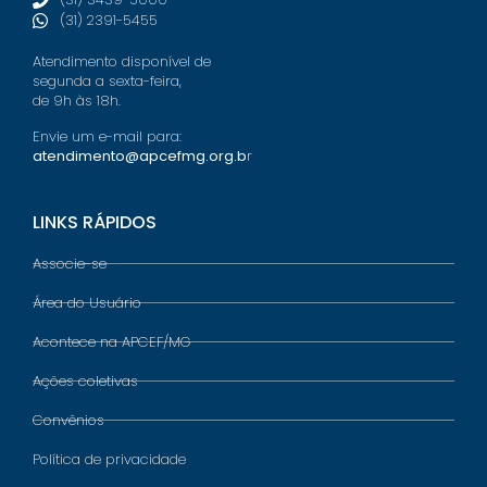
(31) 2391-5455
Atendimento disponível de
segunda a sexta-feira,
de 9h às 18h.
Envie um e-mail para:
atendimento@apcefmg.org.b
r
LINKS RÁPIDOS
Associe-se
Área do Usuário
Acontece na APCEF/MG
Ações coletivas
Convênios
Política de privacidade