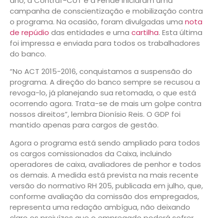
ano, a Contraf-CUT e a Fenae iniciaram uma
campanha de conscientização e mobilização contra
o programa. Na ocasião, foram divulgadas uma
nota
de repúdio
das entidades e uma
cartilha
. Esta última
foi impressa e enviada para todos os trabalhadores
do banco.
“No ACT 2015-2016, conquistamos a suspensão do
programa. A direção do banco sempre se recusou a
revoga-lo, já planejando sua retomada, o que está
ocorrendo agora. Trata-se de mais um golpe contra
nossos direitos”, lembra Dionísio Reis. O GDP foi
mantido apenas para cargos de gestão.
Agora o programa está sendo ampliado para todos
os cargos comissionados da Caixa, incluindo
operadores de caixa, avaliadores de penhor e todos
os demais. A medida está prevista na mais recente
versão do normativo RH 205, publicada em julho, que,
conforme avaliação da comissão dos empregados,
representa uma redação ambígua, não deixando
claro os prejuízos que o empregado poderá sofrer