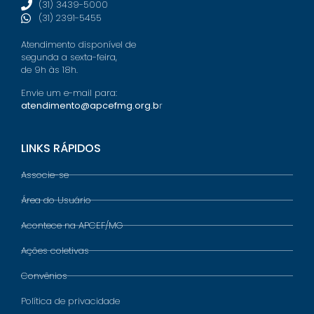
(31) 3439-5000
(31) 2391-5455
Atendimento disponível de
segunda a sexta-feira,
de 9h às 18h.
Envie um e-mail para:
atendimento@apcefmg.org.b
r
LINKS RÁPIDOS
Associe-se
Área do Usuário
Acontece na APCEF/MG
Ações coletivas
Convênios
Política de privacidade