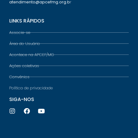
atendimento@apcefmg.org.b
r
LINKS RÁPIDOS
Associe-se
Área do Usuário
Acontece na APCEF/MG
Ações coletivas
Convênios
Política de privacidade
SIGA-NOS